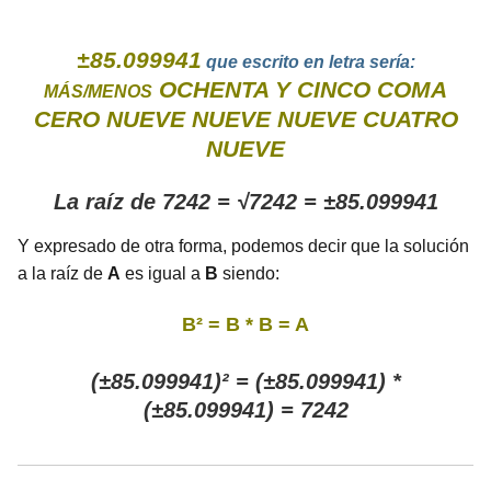
±85.099941
que escrito en letra sería:
OCHENTA Y CINCO COMA
MÁS/MENOS
CERO NUEVE NUEVE NUEVE CUATRO
NUEVE
La raíz de 7242 = √7242 = ±85.099941
Y expresado de otra forma, podemos decir que la solución
a la raíz de
A
es igual a
B
siendo:
B² = B * B = A
(±85.099941)² = (±85.099941) *
(±85.099941) = 7242