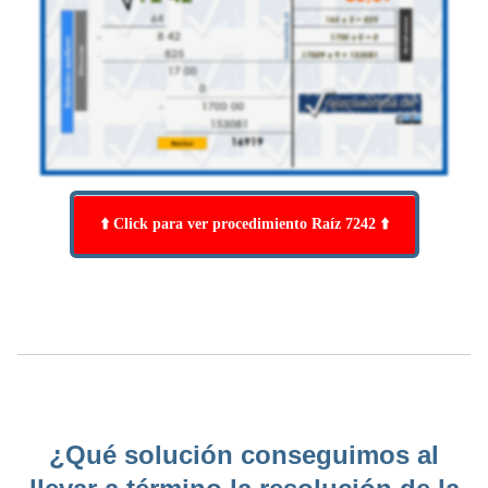
⬆️ Click para ver procedimiento Raíz 7242 ⬆️
¿Qué solución conseguimos al