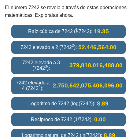
El número 7242 se revela a través de estas operaciones
matemáticas. Explóralas ahora.
19.35
Raíz cúbica de 7242 (∛7242):
2
52,446,564.00
7242 elevado a 2 (7242
):
7242 elevado a 3
379,818,016,488.00
3
(7242
):
7242 elevado a
2,750,642,075,406,096.00
4
4 (7242
):
8.89
Logaritmo de 7242 (log(7242)):
0.00
Recíproco de 7242 (1/7242):
8.89
Logaritmo natural de 7242 (ln(7242)):