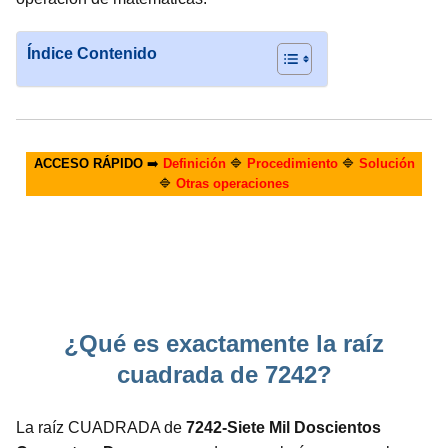
Índice Contenido
ACCESO RÁPIDO
➡️
Definición
🔷
Procedimiento
🔷
Solución
🔷
Otras operaciones
¿Qué es exactamente la raíz
cuadrada de 7242?
La raíz CUADRADA de
7242-Siete Mil Doscientos