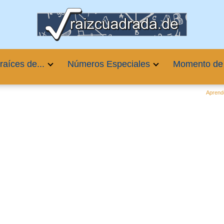
raíces de...
Números Especiales
Momento de
Aprend