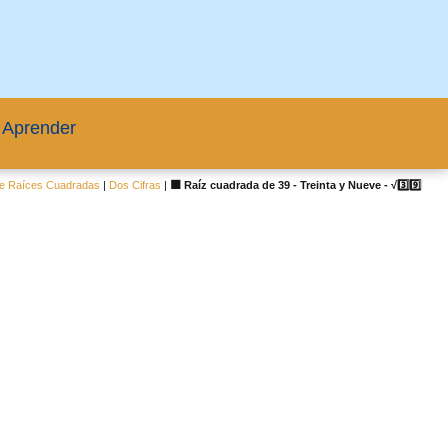
 Aprender
e Raíces Cuadradas
|
Dos Cifras
|
🟦 Raíz cuadrada de 39 - Treinta y Nueve - √3️⃣9️⃣