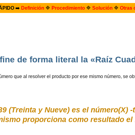
ÁPIDO
➡️
Definición
🔷
Procedimiento
🔷
Solución
🔷
Otras 
ine de forma literal la «Raíz Cua
úmero que al resolver el producto por ese mismo número, se ob
9 (Treinta y Nueve) es el número(X) -
 mismo proporciona como resultado e