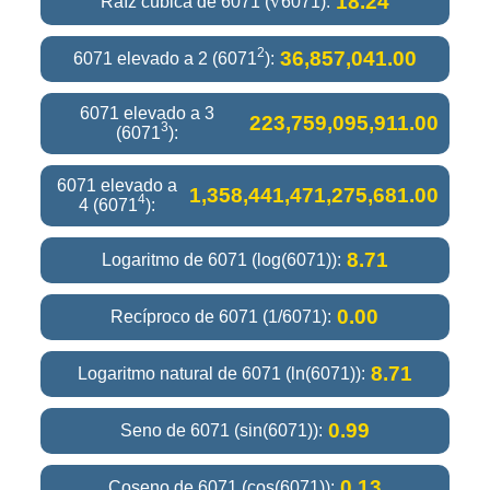
18.24
Raíz cúbica de 6071 (∛6071):
2
36,857,041.00
6071 elevado a 2 (6071
):
6071 elevado a 3
223,759,095,911.00
3
(6071
):
6071 elevado a
1,358,441,471,275,681.00
4
4 (6071
):
8.71
Logaritmo de 6071 (log(6071)):
0.00
Recíproco de 6071 (1/6071):
8.71
Logaritmo natural de 6071 (ln(6071)):
0.99
Seno de 6071 (sin(6071)):
0.13
Coseno de 6071 (cos(6071)):