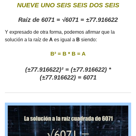
NUEVE UNO SEIS SEIS DOS SEIS
Raíz de 6071 = √6071 = ±77.916622
Y expresado de otra forma, podemos afirmar que la
solución a la raíz de
A
es igual a
B
siendo:
B² = B * B = A
(±77.916622)² = (±77.916622) *
(±77.916622) = 6071