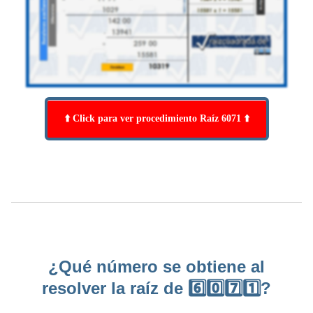
⬆️ Click para ver procedimiento Raíz 6071 ⬆️
¿Qué número se obtiene al
resolver la raíz de 6️⃣0️⃣7️⃣1️⃣?