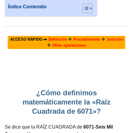
Índice Contenido
ACCESO RÁPIDO
➡️
Definición
🔷
Procedimiento
🔷
Solución
🔷
Otras operaciones
¿Cómo definimos
matemáticamente la «Raíz
Cuadrada de 6071»?
Se dice que la RAÍZ CUADRADA de
6071-Seis Mil