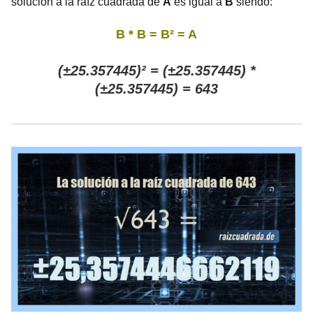
solución a la raíz cuadrada de
A
es igual a
B
siendo:
B * B = B² = A
(±25.357445)² = (±25.357445) *
(±25.357445) = 643