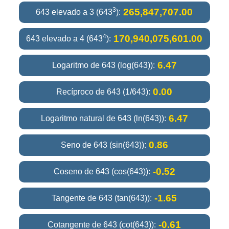
3
265,847,707.00
643 elevado a 3 (643
):
4
170,940,075,601.00
643 elevado a 4 (643
):
6.47
Logaritmo de 643 (log(643)):
0.00
Recíproco de 643 (1/643):
6.47
Logaritmo natural de 643 (ln(643)):
0.86
Seno de 643 (sin(643)):
-0.52
Coseno de 643 (cos(643)):
-1.65
Tangente de 643 (tan(643)):
-0.61
Cotangente de 643 (cot(643)):