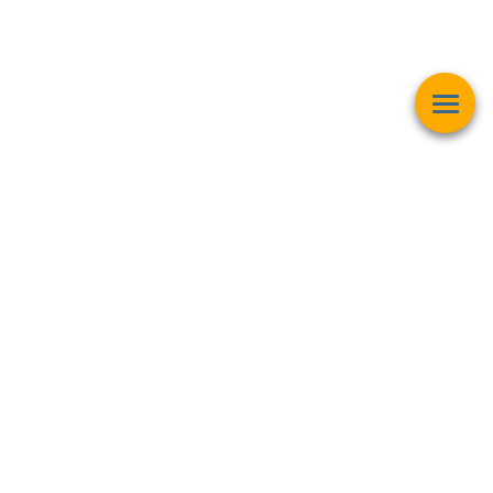
Esta página web muestra contenido relacionado con la
operación
matemática "Raíz Cuadrada"
y pretender ser una herramienta de
trabajo y aprendizaje para estudiantes de todas las edades,
personas interesadas en el
mundo de las matemáticas, finanzas,
inversiones bursátiles, criptomonedas y intereses generales
.