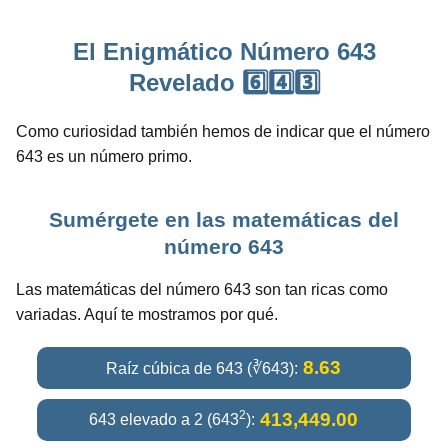
El Enigmático Número 643
Revelado 6️⃣4️⃣3️⃣
Como curiosidad también hemos de indicar que el número
643 es un número primo.
Sumérgete en las matemáticas del
número 643
Las matemáticas del número 643 son tan ricas como
variadas. Aquí te mostramos por qué.
8.63
Raíz cúbica de 643 (∛643):
2
413,449.00
643 elevado a 2 (643
):