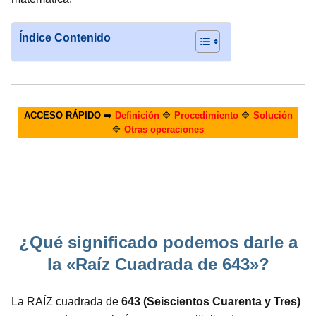
Índice Contenido
ACCESO RÁPIDO
➡️
Definición
🔷
Procedimiento
🔷
Solución
🔷
Otras operaciones
¿Qué significado podemos darle a
la «Raíz Cuadrada de 643»?
La RAÍZ cuadrada de
643 (Seiscientos Cuarenta y Tres)