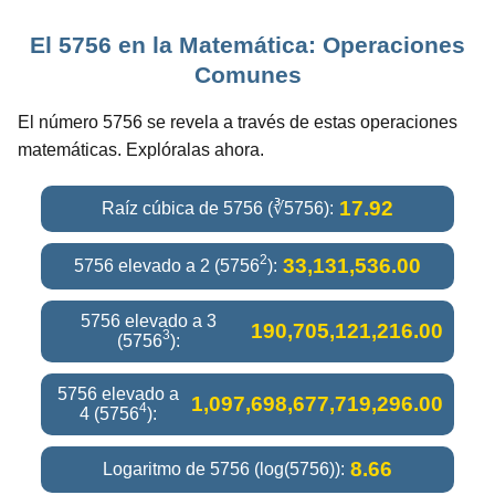
El 5756 en la Matemática: Operaciones
Comunes
El número 5756 se revela a través de estas operaciones
matemáticas. Explóralas ahora.
17.92
Raíz cúbica de 5756 (∛5756):
2
33,131,536.00
5756 elevado a 2 (5756
):
5756 elevado a 3
190,705,121,216.00
3
(5756
):
5756 elevado a
1,097,698,677,719,296.00
4
4 (5756
):
8.66
Logaritmo de 5756 (log(5756)):