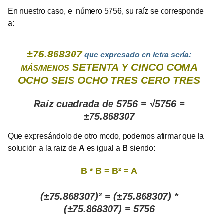
En nuestro caso, el número 5756, su raíz se corresponde
a:
±75.868307
que expresado en letra sería:
SETENTA Y CINCO COMA
MÁS/MENOS
OCHO SEIS OCHO TRES CERO TRES
Raíz cuadrada de 5756 = √5756 =
±75.868307
Que expresándolo de otro modo, podemos afirmar que la
solución a la raíz de
A
es igual a
B
siendo:
B * B = B² = A
(±75.868307)² = (±75.868307) *
(±75.868307) = 5756