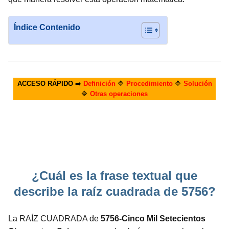
Índice Contenido
ACCESO RÁPIDO
➡️
Definición
🔷
Procedimiento
🔷
Solución
🔷
Otras operaciones
¿Cuál es la frase textual que
describe la raíz cuadrada de 5756?
La RAÍZ CUADRADA de
5756-Cinco Mil Setecientos