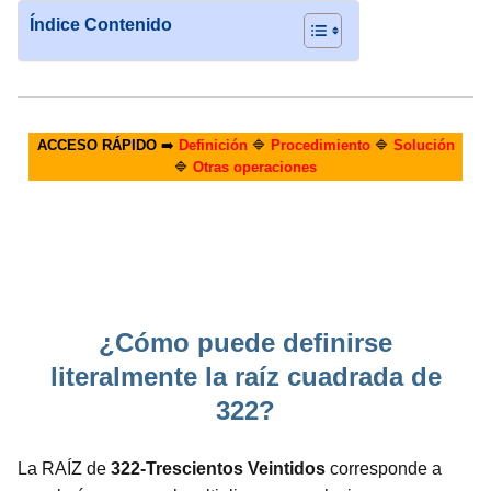
Índice Contenido
ACCESO RÁPIDO
➡️
Definición
🔷
Procedimiento
🔷
Solución
🔷
Otras operaciones
¿Cómo puede definirse
literalmente la raíz cuadrada de
322?
La RAÍZ de
322-Trescientos Veintidos
corresponde a