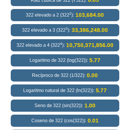
Raíz cúbica de 322 (∛322):
2
103,684.00
322 elevado a 2 (322
):
3
33,386,248.00
322 elevado a 3 (322
):
4
10,750,371,856.00
322 elevado a 4 (322
):
5.77
Logaritmo de 322 (log(322)):
0.00
Recíproco de 322 (1/322):
5.77
Logaritmo natural de 322 (ln(322)):
1.00
Seno de 322 (sin(322)):
0.01
Coseno de 322 (cos(322)):