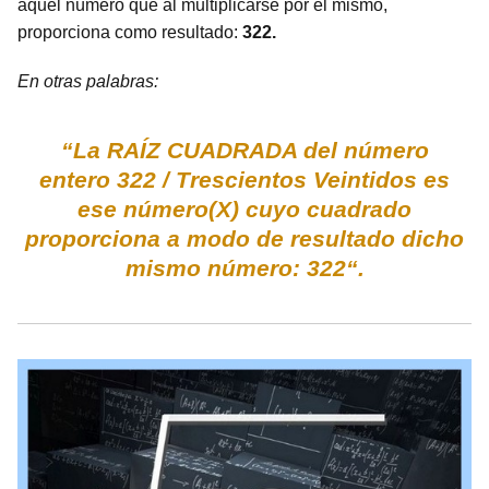
aquel número que al multiplicarse por el mismo,
proporciona como resultado:
322.
En otras palabras:
“La RAÍZ CUADRADA del número
entero 322 / Trescientos Veintidos es
ese número(X) cuyo cuadrado
proporciona a modo de resultado dicho
mismo número: 322“.