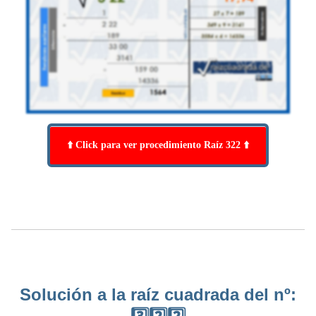
⬆️ Click para ver procedimiento Raíz 322 ⬆️
Solución a la raíz cuadrada del nº: