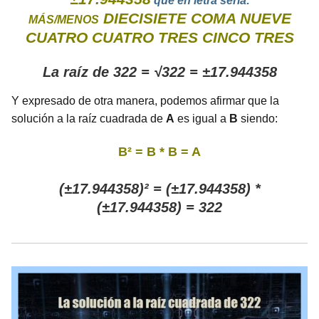
que en letra sería:
DIECISIETE COMA NUEVE
MÁS/MENOS
CUATRO CUATRO TRES CINCO TRES
La raíz de 322 = √322 = ±17.944358
Y expresado de otra manera, podemos afirmar que la
solución a la raíz cuadrada de
A
es igual a
B
siendo:
B² = B * B = A
(±17.944358)² = (±17.944358) *
(±17.944358) = 322