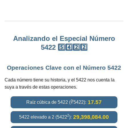
Analizando el Especial Número
5422 5️⃣4️⃣2️⃣2️⃣
Operaciones Clave con el Número 5422
Cada número tiene su historia, y el 5422 nos cuenta la
suya a través de estas operaciones.
17.57
Raíz cúbica de 5422 (∛5422):
2
29,398,084.00
5422 elevado a 2 (5422
):