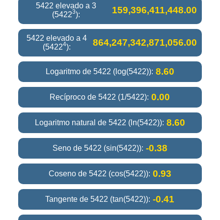
5422 elevado a 3
159,396,411,448.00
3
(5422
):
5422 elevado a 4
864,247,342,871,056.00
4
(5422
):
8.60
Logaritmo de 5422 (log(5422)):
0.00
Recíproco de 5422 (1/5422):
8.60
Logaritmo natural de 5422 (ln(5422)):
-0.38
Seno de 5422 (sin(5422)):
0.93
Coseno de 5422 (cos(5422)):
-0.41
Tangente de 5422 (tan(5422)):