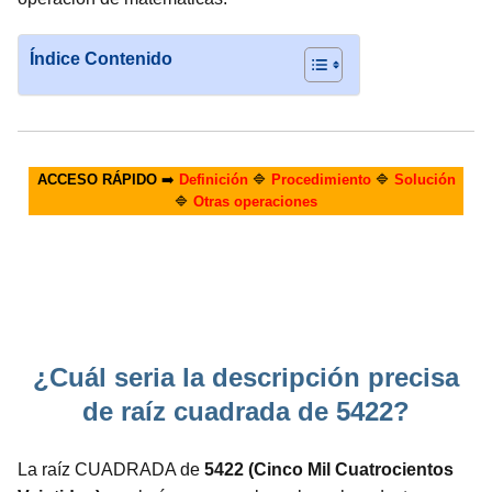
Índice Contenido
ACCESO RÁPIDO
➡️
Definición
🔷
Procedimiento
🔷
Solución
🔷
Otras operaciones
¿Cuál seria la descripción precisa
de raíz cuadrada de 5422?
La raíz CUADRADA de
5422 (Cinco Mil Cuatrocientos