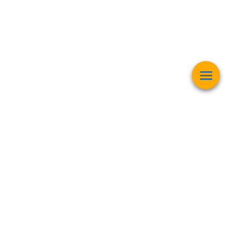
Esta página web muestra contenido relacionado con la
operación
matemática "Raíz Cuadrada"
y pretender ser una herramienta de
trabajo y aprendizaje para estudiantes de todas las edades,
personas interesadas en el
mundo de las matemáticas, finanzas,