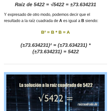
Raíz de 5422 = √5422 = ±73.634231
Y expresado de otro modo, podemos decir que el
resultado a la raíz cuadrada de
A
es igual a
B
siendo:
B² = B * B = A
(±73.634231)² = (±73.634231) *
(±73.634231) = 5422