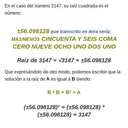
En el caso del número 3147, su raíz cuadrada es el
número:
±56.098128
que transcrito en letra sería:
CINCUENTA Y SEIS COMA
MÁS/MENOS
CERO NUEVE OCHO UNO DOS UNO
Raíz de 3147 = √3147 = ±56.098128
Que expresándolo de otro modo, podemos escribir que la
solución a la raíz de
A
es igual a
B
siendo:
B * B = B² = A
(±56.098128)² = (±56.098128) *
(±56.098128) = 3147