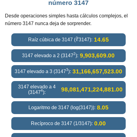
número 3147
Desde operaciones simples hasta cálculos complejos, el
número 3147 nunca deja de sorprender.
14.65
Raíz cúbica de 3147 (∛3147):
2
9,903,609.00
3147 elevado a 2 (3147
):
3
31,166,657,523.00
3147 elevado a 3 (3147
):
3147 elevado a 4
98,081,471,224,881.00
4
(3147
):
8.05
Logaritmo de 3147 (log(3147)):
0.00
Recíproco de 3147 (1/3147):