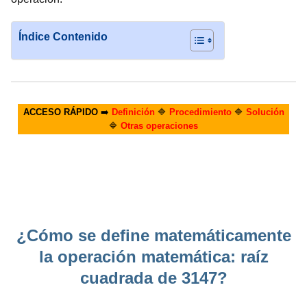
Índice Contenido
ACCESO RÁPIDO
➡️
Definición
🔷
Procedimiento
🔷
Solución
🔷
Otras operaciones
¿Cómo se define matemáticamente
la operación matemática: raíz
cuadrada de 3147?