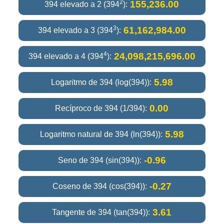
2
155,236.00
394 elevado a 2 (394
):
3
61,162,984.00
394 elevado a 3 (394
):
4
24,098,215,696.00
394 elevado a 4 (394
):
5.98
Logaritmo de 394 (log(394)):
0.00
Recíproco de 394 (1/394):
5.98
Logaritmo natural de 394 (ln(394)):
-0.96
Seno de 394 (sin(394)):
-0.27
Coseno de 394 (cos(394)):
3.61
Tangente de 394 (tan(394)):