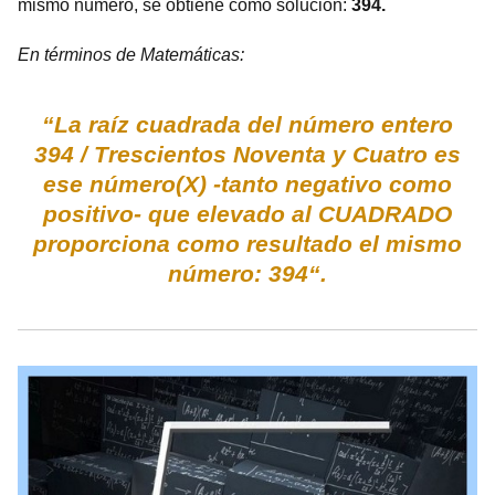
mismo número, se obtiene como solución:
394.
En términos de Matemáticas:
“La raíz cuadrada del número entero
394 / Trescientos Noventa y Cuatro es
ese número(X) -tanto negativo como
positivo- que elevado al CUADRADO
proporciona como resultado el mismo
número: 394“.