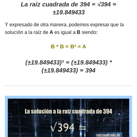
La raíz cuadrada de 394 = √394 =
±19.849433
Y expresado de otra manera, podemos expresar que la
solución a la raíz de
A
es igual a
B
siendo:
B * B = B² = A
(±19.849433)² = (±19.849433) *
(±19.849433) = 394