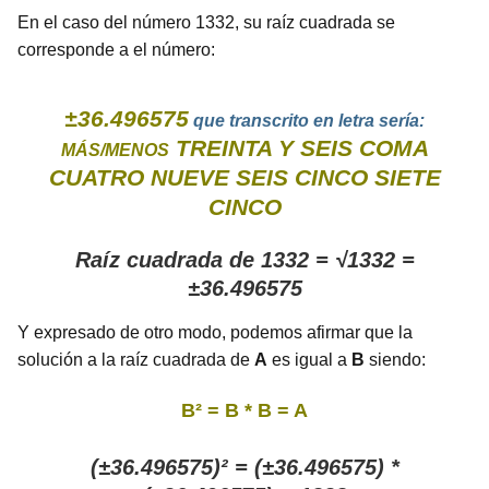
En el caso del número 1332, su raíz cuadrada se
corresponde a el número:
±36.496575
que transcrito en letra sería:
TREINTA Y SEIS COMA
MÁS/MENOS
CUATRO NUEVE SEIS CINCO SIETE
CINCO
Raíz cuadrada de 1332 = √1332 =
±36.496575
Y expresado de otro modo, podemos afirmar que la
solución a la raíz cuadrada de
A
es igual a
B
siendo:
B² = B * B = A
(±36.496575)² = (±36.496575) *