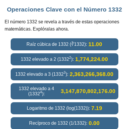
Operaciones Clave con el Número 1332
El número 1332 se revela a través de estas operaciones
matemáticas. Explóralas ahora.
11.00
Raíz cúbica de 1332 (∛1332):
2
1,774,224.00
1332 elevado a 2 (1332
):
3
2,363,266,368.00
1332 elevado a 3 (1332
):
1332 elevado a 4
3,147,870,802,176.00
4
(1332
):
7.19
Logaritmo de 1332 (log(1332)):
0.00
Recíproco de 1332 (1/1332):