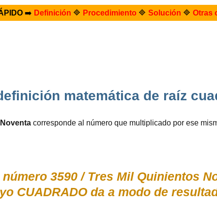
ÁPIDO
➡️
Definición
🔷
Procedimiento
🔷
Solución
🔷
Otras 
 definición matemática de raíz cu
s Noventa
corresponde al número que multiplicado por ese mis
 número 3590 / Tres Mil Quinientos No
cuyo CUADRADO da a modo de resultad