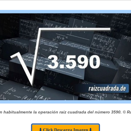
n habitualmente la operación raíz cuadrada del número 3590.
© Ra
⬇️ Click Descarga Imagen ⬇️