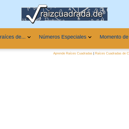
raíces de...
Números Especiales
Momento de
Aprende Raíces Cuadradas
|
Raíces Cuadradas de Cu