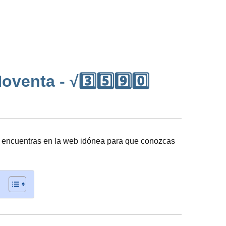
enta - √3️⃣5️⃣9️⃣0️⃣
 encuentras en la web idónea para que conozcas