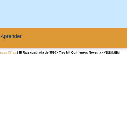
 Aprender
atro Cifras
|
🟦 Raíz cuadrada de 3590 - Tres Mil Quinientos Noventa - √3️⃣5️⃣9️⃣0️⃣