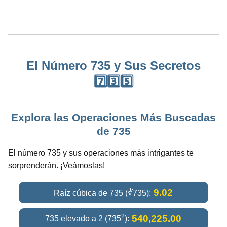
El Número 735 y Sus Secretos
7️⃣3️⃣5️⃣
Explora las Operaciones Más Buscadas
de 735
El número 735 y sus operaciones más intrigantes te
sorprenderán. ¡Veámoslas!
9.02
Raíz cúbica de 735 (∛735):
2
540,225.00
735 elevado a 2 (735
):