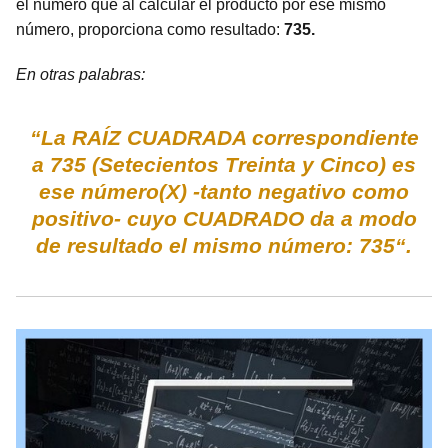
el número que al calcular el producto por ese mismo
número, proporciona como resultado:
735.
En otras palabras:
“La RAÍZ CUADRADA correspondiente
a 735 (Setecientos Treinta y Cinco) es
ese número(X) -tanto negativo como
positivo- cuyo CUADRADO da a modo
de resultado el mismo número: 735“.