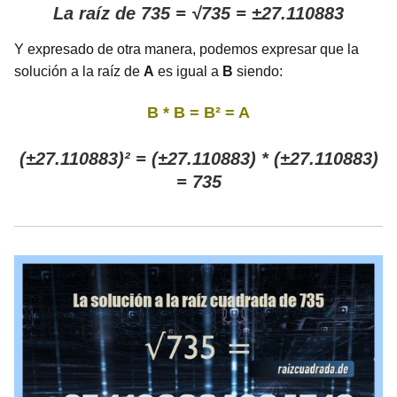
La raíz de 735 = √735 = ±27.110883
Y expresado de otra manera, podemos expresar que la
solución a la raíz de
A
es igual a
B
siendo:
B * B = B² = A
(±27.110883)² = (±27.110883) * (±27.110883)
= 735