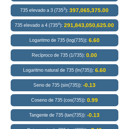
3
397,065,375.00
735 elevado a 3 (735
):
4
291,843,050,625.00
735 elevado a 4 (735
):
6.60
Logaritmo de 735 (log(735)):
0.00
Recíproco de 735 (1/735):
6.60
Logaritmo natural de 735 (ln(735)):
-0.13
Seno de 735 (sin(735)):
0.99
Coseno de 735 (cos(735)):
-0.13
Tangente de 735 (tan(735)):