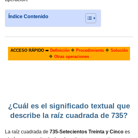
Índice Contenido
ACCESO RÁPIDO
➡️
Definición
🔷
Procedimiento
🔷
Solución
🔷
Otras operaciones
¿Cuál es el significado textual que
describe la raíz cuadrada de 735?
La raíz cuadrada de
735-Setecientos Treinta y Cinco
es