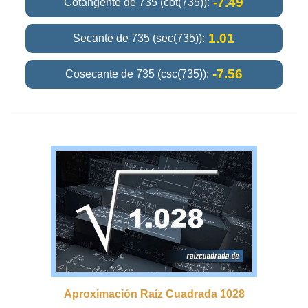
-7.49
Cotangente de 735 (cot(735)):
1.01
Secante de 735 (sec(735)):
-7.56
Cosecante de 735 (csc(735)):
Aproximación Raíz Cuadrada 1028