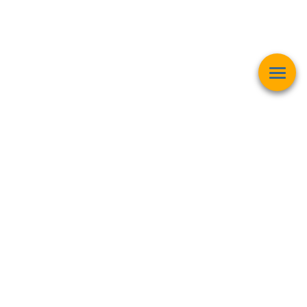
Esta página web muestra contenido relacionado con la
operación
matemática "Raíz Cuadrada"
y pretender ser una herramienta de
trabajo y aprendizaje para estudiantes de todas las edades,
personas interesadas en el
mundo de las matemáticas, finanzas,