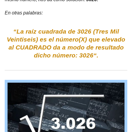
En otras palabras:
“La raíz cuadrada de 3026 (Tres Mil
Veintiseis) es el número(X) que elevado
al CUADRADO da a modo de resultado
dicho número: 3026“.