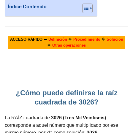
Índice Contenido
ACCESO RÁPIDO
➡️
Definición
🔷
Procedimiento
🔷
Solución
🔷
Otras operaciones
¿Cómo puede definirse la raíz
cuadrada de 3026?
La RAÍZ cuadrada de
3026 (Tres Mil Veintiseis)
corresponde a aquel número que multiplicado por ese
mismo número, nos da como solución:
3026.