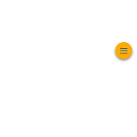
Esta página web muestra contenido relacionado con la
operación
matemática "Raíz Cuadrada"
y pretender ser una herramienta de