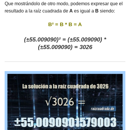
Que mostrándolo de otro modo, podemos expresar que el
resultado a la raíz cuadrada de
A
es igual a
B
siendo:
B² = B * B = A
(±55.009090)² = (±55.009090) *
(±55.009090) = 3026