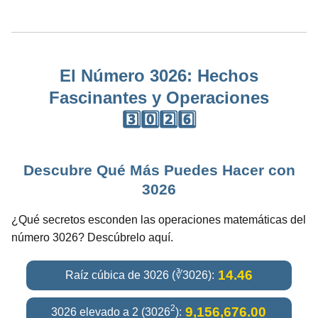
El Número 3026: Hechos
Fascinantes y Operaciones
3️⃣0️⃣2️⃣6️⃣
Descubre Qué Más Puedes Hacer con
3026
¿Qué secretos esconden las operaciones matemáticas del
número 3026? Descúbrelo aquí.
14.46
Raíz cúbica de 3026 (∛3026):
2
9,156,676.00
3026 elevado a 2 (3026
):