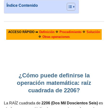
Índice Contenido
ACCESO RÁPIDO
➡️
Definición
🔷
Procedimiento
🔷
Solución
🔷
Otras operaciones
¿Cómo puede definirse la
operación matemática: raíz
cuadrada de 2206?
La RAÍZ cuadrada de
2206 (Dos Mil Doscientos Seis)
es