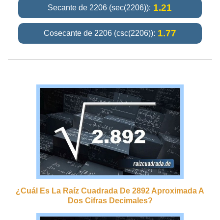
1.21
Secante de 2206 (sec(2206)):
1.77
Cosecante de 2206 (csc(2206)):
¿cuál Es La Raíz Cuadrada De 2892 Aproximada A
Dos Cifras Decimales?