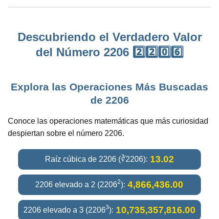
Descubriendo el Verdadero Valor
del Número 2206 2️⃣2️⃣0️⃣6️⃣
Explora las Operaciones Más Buscadas
de 2206
Conoce las operaciones matemáticas que más curiosidad
despiertan sobre el número 2206.
13.02
Raíz cúbica de 2206 (∛2206):
2
4,866,436.00
2206 elevado a 2 (2206
):
3
10,735,357,816.00
2206 elevado a 3 (2206
):