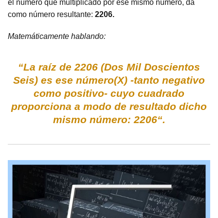
el número que multiplicado por ese mismo número, da
como número resultante:
2206.
Matemáticamente hablando:
“La raíz de 2206 (Dos Mil Doscientos
Seis) es ese número(X) -tanto negativo
como positivo- cuyo cuadrado
proporciona a modo de resultado dicho
mismo número: 2206“.