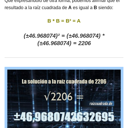
Que expresándolo de otra forma, podemos afirmar que el
resultado a la raíz cuadrada de
A
es igual a
B
siendo:
B * B = B² = A
(±46.968074)² = (±46.968074) *
(±46.968074) = 2206