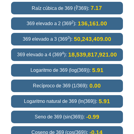
7.17
Raíz cúbica de 369 (∛369):
2
136,161.00
369 elevado a 2 (369
):
3
50,243,409.00
369 elevado a 3 (369
):
4
18,539,817,921.00
369 elevado a 4 (369
):
5.91
Logaritmo de 369 (log(369)):
0.00
Recíproco de 369 (1/369):
5.91
Logaritmo natural de 369 (ln(369)):
-0.99
Seno de 369 (sin(369)):
-0.14
Coseno de 369 (cos(369)):