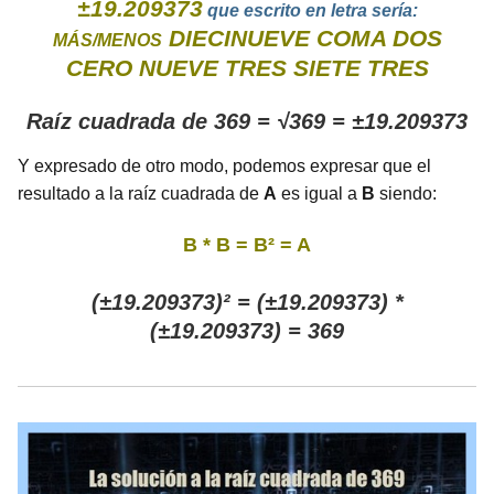
±19.209373
que escrito en letra sería:
DIECINUEVE COMA DOS
MÁS/MENOS
CERO NUEVE TRES SIETE TRES
Raíz cuadrada de 369 = √369 = ±19.209373
Y expresado de otro modo, podemos expresar que el
resultado a la raíz cuadrada de
A
es igual a
B
siendo:
B * B = B² = A
(±19.209373)² = (±19.209373) *
(±19.209373) = 369