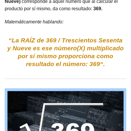
Nueve)
corresponde a aquel número que al calcular el
producto por sí mismo, da como resultado:
369.
Matemáticamente hablando:
“La RAÍZ de 369 / Trescientos Sesenta
y Nueve es ese número(X) multiplicado
por sí mismo proporciona como
resultado el número: 369“.