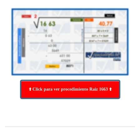
⬆️ Click para ver procedimiento Raíz 1663 ⬆️