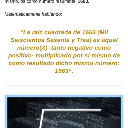
mismo, da como número resultante:
1663.
Matemáticamente hablando:
“La raíz cuadrada de 1663 (Mil
Seiscientos Sesenta y Tres) es aquel
número(X) -tanto negativo como
positivo- multiplicado por sí mismo da
como resultado dicho mismo número:
1663“.