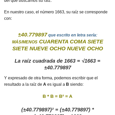
del que buscamos su raíz.
En nuestro caso, el número 1663, su raíz se corresponde
con:
±40.779897
que escrito en letra sería:
CUARENTA COMA SIETE
MÁS/MENOS
SIETE NUEVE OCHO NUEVE OCHO
La raíz cuadrada de 1663 = √1663 =
±40.779897
Y expresado de otra forma, podemos escribir que el
resultado a la raíz de
A
es igual a
B
siendo:
B * B = B² = A
(±40.779897)² = (±40.779897) *