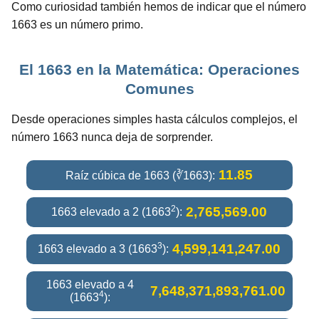
Como curiosidad también hemos de indicar que el número
1663 es un número primo.
El 1663 en la Matemática: Operaciones
Comunes
Desde operaciones simples hasta cálculos complejos, el
número 1663 nunca deja de sorprender.
11.85
Raíz cúbica de 1663 (∛1663):
2
2,765,569.00
1663 elevado a 2 (1663
):
3
4,599,141,247.00
1663 elevado a 3 (1663
):
1663 elevado a 4
7,648,371,893,761.00
4
(1663
):