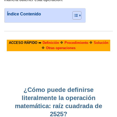
Índice Contenido
ACCESO RÁPIDO
➡️
Definición
🔷
Procedimiento
🔷
Solución
🔷
Otras operaciones
¿Cómo puede definirse
literalmente la operación
matemática: raíz cuadrada de
2525?