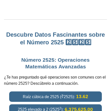
Descubre Datos Fascinantes sobre
el Número 2525 2️⃣5️⃣2️⃣5️⃣
Número 2525: Operaciones
Matemáticas Avanzadas
¿Te has preguntado qué operaciones son comunes con el
número 2525? Descúbrelo a continuación.
13.62
Raíz cúbica de 2525 (∛2525):
2
6,375,625.00
2525 elevado a 2 (2525
):