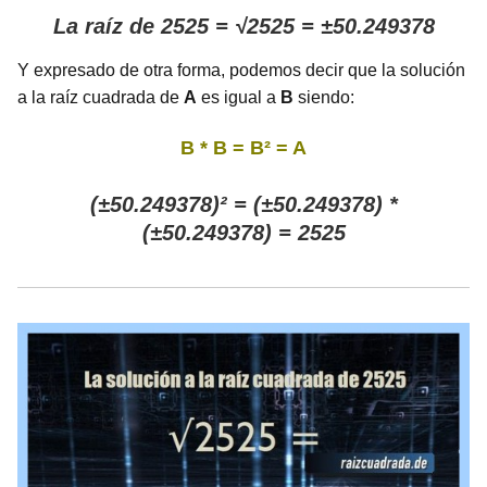
La raíz de 2525 = √2525 = ±50.249378
Y expresado de otra forma, podemos decir que la solución
a la raíz cuadrada de
A
es igual a
B
siendo:
B * B = B² = A
(±50.249378)² = (±50.249378) *
(±50.249378) = 2525