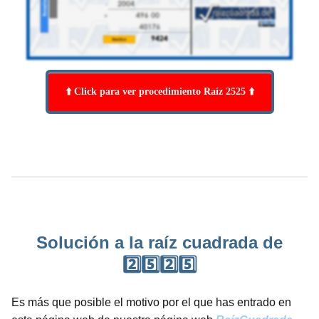
⬆️ Click para ver procedimiento Raíz 2525 ⬆️
Solución a la raíz cuadrada de
2️⃣5️⃣2️⃣5️⃣
Es más que posible el motivo por el que has entrado en