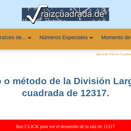
raíces de...
Números Especiales
Momento de
Aprende Raíces Cuadr
 o método de la División Larga
cuadrada de 12317.
Haz CLICK para ver el desarrollo de la raíz de 12317