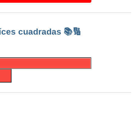
íces cuadradas 📚🔢