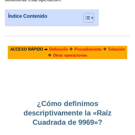
Índice Contenido
ACCESO RÁPIDO
➡️
Definición
🔷
Procedimiento
🔷
Solución
🔷
Otras operaciones
¿Cómo definimos
descriptivamente la «Raíz
Cuadrada de 9969»?