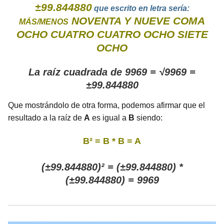
±99.844880
que escrito en letra sería:
NOVENTA Y NUEVE COMA
MÁS/MENOS
OCHO CUATRO CUATRO OCHO SIETE
OCHO
La raíz cuadrada de 9969 = √9969 =
±99.844880
Que mostrándolo de otra forma, podemos afirmar que el
resultado a la raíz de
A
es igual a
B
siendo:
B² = B * B = A
(±99.844880)² = (±99.844880) *
(±99.844880) = 9969