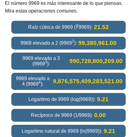
El número 9969 es más interesante de lo que piensas.
Mira estas operaciones comunes.
21.52
Raíz cúbica de 9969 (∛9969):
2
99,380,961.00
9969 elevado a 2 (9969
):
9969 elevado a 3
990,728,800,209.00
3
(9969
):
9969 elevado a
9,876,575,409,283,521.00
4
4 (9969
):
9.21
Logaritmo de 9969 (log(9969)):
0.00
Recíproco de 9969 (1/9969):
9.21
Logaritmo natural de 9969 (ln(9969)):