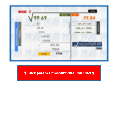
⬆️ Click para ver procedimiento Raíz 9969 ⬆️