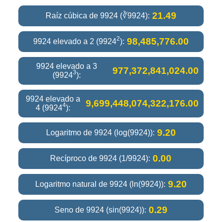
21.49
Raíz cúbica de 9924 (∛9924):
2
98,485,776.00
9924 elevado a 2 (9924
):
9924 elevado a 3
977,372,841,024.00
3
(9924
):
9924 elevado a
9,699,448,074,322,176.00
4
4 (9924
):
9.20
Logaritmo de 9924 (log(9924)):
0.00
Recíproco de 9924 (1/9924):
9.20
Logaritmo natural de 9924 (ln(9924)):
0.29
Seno de 9924 (sin(9924)):