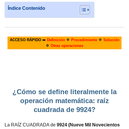
Índice Contenido
ACCESO RÁPIDO
➡️
Definición
🔷
Procedimiento
🔷
Solución
🔷
Otras operaciones
¿Cómo se define literalmente la
operación matemática: raíz
cuadrada de 9924?
La RAÍZ CUADRADA de
9924 (Nueve Mil Novecientos