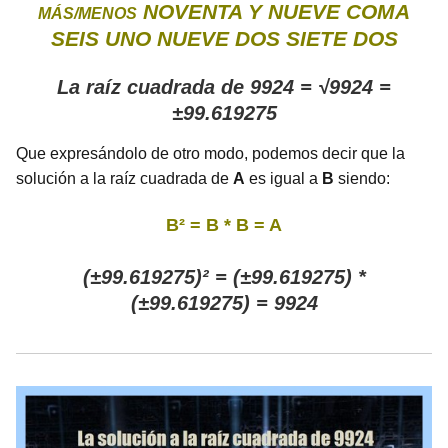
NOVENTA Y NUEVE COMA
MÁS/MENOS
SEIS UNO NUEVE DOS SIETE DOS
La raíz cuadrada de 9924 = √9924 =
±99.619275
Que expresándolo de otro modo, podemos decir que la
solución a la raíz cuadrada de
A
es igual a
B
siendo:
B² = B * B = A
(±99.619275)² = (±99.619275) *
(±99.619275) = 9924