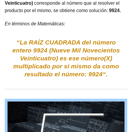
Veinticuatro)
corresponde al número que al resolver el
producto por el mismo, se obtiene como solución:
9924.
En términos de Matemáticas:
“La RAÍZ CUADRADA del número
entero 9924 (Nueve Mil Novecientos
Veinticuatro) es ese número(X)
multiplicado por sí mismo da como
resultado el número: 9924“.