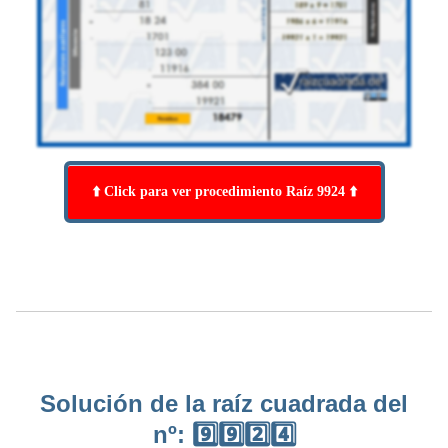
⬆️ Click para ver procedimiento Raíz 9924 ⬆️
Solución de la raíz cuadrada del
nº: 9️⃣9️⃣2️⃣4️⃣