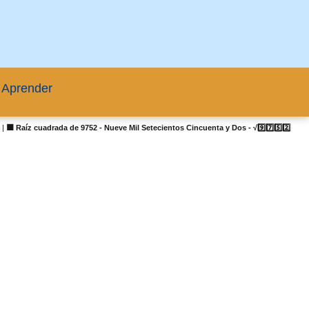
 Aprender
s
|
🟦 Raíz cuadrada de 9752 - Nueve Mil Setecientos Cincuenta y Dos - √9️⃣7️⃣5️⃣2️⃣