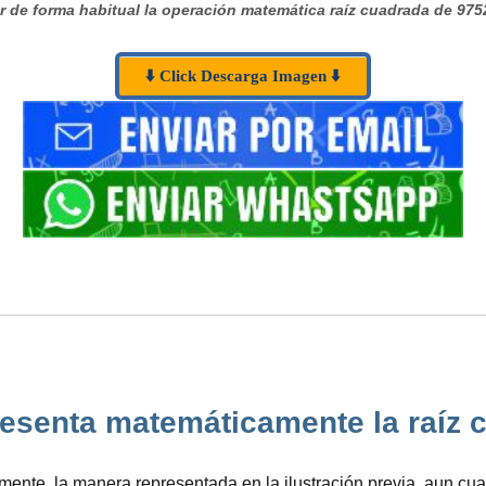
 de forma habitual la operación matemática raíz cuadrada de 975
⬇️ Click Descarga Imagen ⬇️
senta matemáticamente la raíz cu
lmente, la manera representada en la ilustración previa, aun c