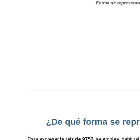
Forma de representar
¿De qué forma se repre
Para expresar
la raíz de 9752
, se emplea, habitua