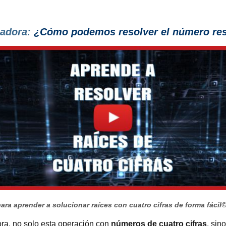
ladora:
¿Cómo podemos resolver el número resul
ara aprender a solucionar raíces con cuatro cifras de forma fácil
©
ora, no solo esta operación con
números de cuatro cifras
, sin