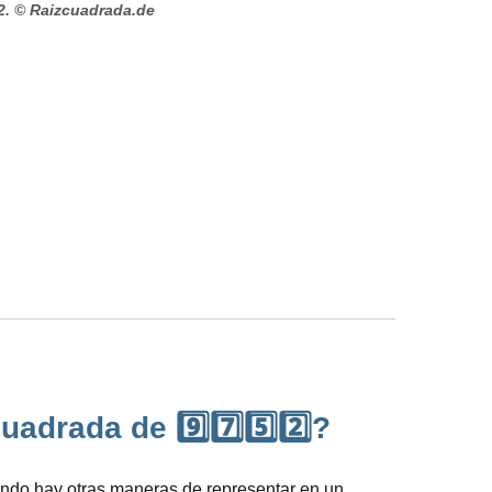
2.
© Raizcuadrada.de
adrada de 9️⃣7️⃣5️⃣2️⃣?
uando hay otras maneras de representar en un