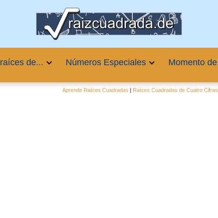
raíces de...
Números Especiales
Momento de
Aprende Raíces Cuadradas
|
Raíces Cuadradas de Cuatro Cifra