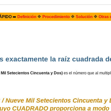
ÁPIDO
➡️
Definición
🔷
Procedimiento
🔷
Solución
🔷
Otras 
s exactamente la raíz cuadrada d
Mil Setecientos Cincuenta y Dos)
es el número que al multip
 / Nueve Mil Setecientos Cincuenta y 
 cuyo CUADRADO proporciona a modo 