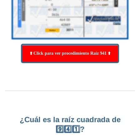
⬆️ Click para ver procedimiento Raíz 941 ⬆️
¿Cuál es la raíz cuadrada de
9️⃣4️⃣1️⃣?