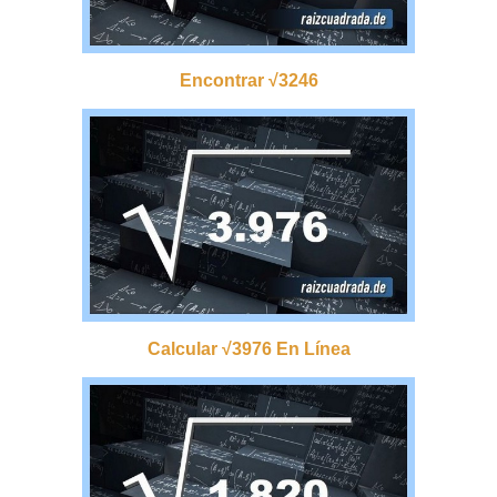
Encontrar √3246
Calcular √3976 En Línea