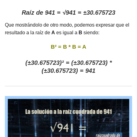
Raíz de 941 = √941 = ±30.675723
Que mostrándolo de otro modo, podemos expresar que el
resultado a la raíz de
A
es igual a
B
siendo:
B² = B * B = A
(±30.675723)² = (±30.675723) *
(±30.675723) = 941