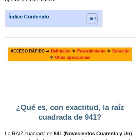
Índice Contenido
ACCESO RÁPIDO
➡️
Definición
🔷
Procedimiento
🔷
Solución
🔷
Otras operaciones
¿Qué es, con exactitud, la raíz
cuadrada de 941?
La RAÍZ cuadrada de
941 (Novecientos Cuarenta y Un)