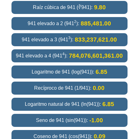
9.80
Raíz cúbica de 941 (∛941):
2
885,481.00
941 elevado a 2 (941
):
3
833,237,621.00
941 elevado a 3 (941
):
4
784,076,601,361.00
941 elevado a 4 (941
):
6.85
Logaritmo de 941 (log(941)):
0.00
Recíproco de 941 (1/941):
6.85
Logaritmo natural de 941 (ln(941)):
-1.00
Seno de 941 (sin(941)):
0.09
Coseno de 941 (cos(941)):