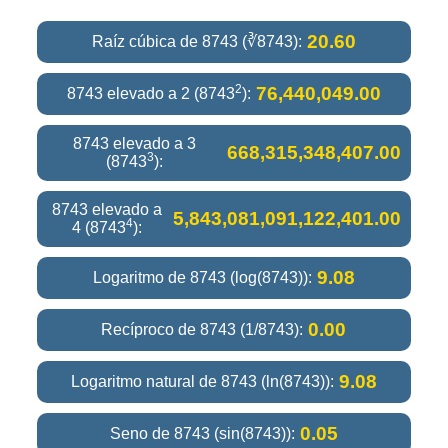
20.60
Raíz cúbica de 8743 (∛8743):
2
76,440,049.00
8743 elevado a 2 (8743
):
8743 elevado a 3
668,315,348,407.00
3
(8743
):
8743 elevado a
5,843,081,091,122,401.00
4
4 (8743
):
9.08
Logaritmo de 8743 (log(8743)):
0.00
Recíproco de 8743 (1/8743):
9.08
Logaritmo natural de 8743 (ln(8743)):
0.05
Seno de 8743 (sin(8743)):