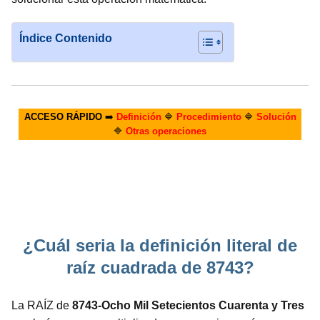
Índice Contenido
ACCESO RÁPIDO
➡️
Definición
🔷
Procedimiento
🔷
Solución
🔷
Otras operaciones
¿Cuál seria la definición literal de
raíz cuadrada de 8743?
La RAÍZ de
8743-Ocho Mil Setecientos Cuarenta y Tres