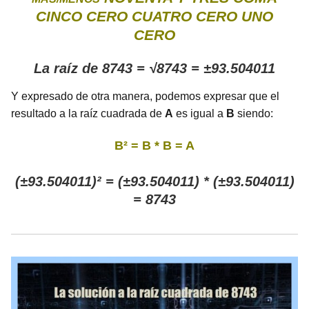
CINCO CERO CUATRO CERO UNO
CERO
La raíz de 8743 = √8743 = ±93.504011
Y expresado de otra manera, podemos expresar que el
resultado a la raíz cuadrada de
A
es igual a
B
siendo:
B² = B * B = A
(±93.504011)² = (±93.504011) * (±93.504011)
= 8743