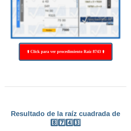
⬆️ Click para ver procedimiento Raíz 8743 ⬆️
Resultado de la raíz cuadrada de
8️⃣7️⃣4️⃣3️⃣