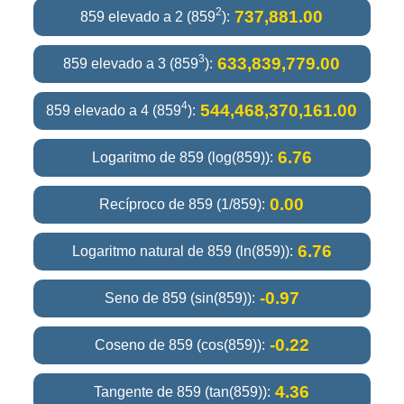
2
737,881.00
859 elevado a 2 (859
):
3
633,839,779.00
859 elevado a 3 (859
):
4
544,468,370,161.00
859 elevado a 4 (859
):
6.76
Logaritmo de 859 (log(859)):
0.00
Recíproco de 859 (1/859):
6.76
Logaritmo natural de 859 (ln(859)):
-0.97
Seno de 859 (sin(859)):
-0.22
Coseno de 859 (cos(859)):
4.36
Tangente de 859 (tan(859)):