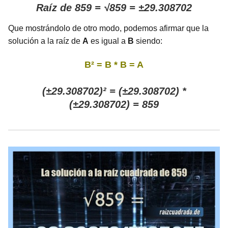
Raíz de 859 = √859 = ±29.308702
Que mostrándolo de otro modo, podemos afirmar que la
solución a la raíz de
A
es igual a
B
siendo:
B² = B * B = A
(±29.308702)² = (±29.308702) *
(±29.308702) = 859