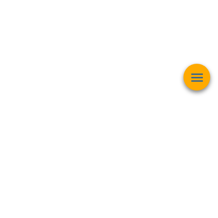
Esta página web muestra contenido relacionado con la
operación
matemática "Raíz Cuadrada"
y pretender ser una herramienta de