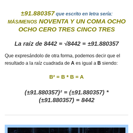
±91.880357
que escrito en letra sería:
NOVENTA Y UN COMA OCHO
MÁS/MENOS
OCHO CERO TRES CINCO TRES
La raíz de 8442 = √8442 = ±91.880357
Que expresándolo de otra forma, podemos decir que el
resultado a la raíz cuadrada de
A
es igual a
B
siendo:
B² = B * B = A
(±91.880357)² = (±91.880357) *
(±91.880357) = 8442