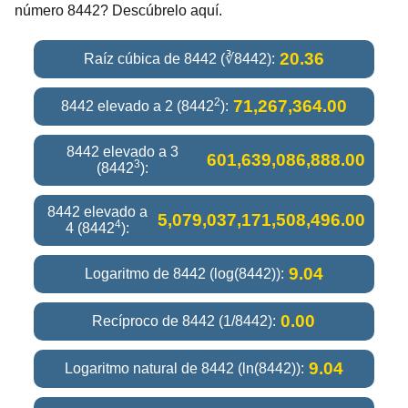
número 8442? Descúbrelo aquí.
20.36
Raíz cúbica de 8442 (∛8442):
2
71,267,364.00
8442 elevado a 2 (8442
):
8442 elevado a 3
601,639,086,888.00
3
(8442
):
8442 elevado a
5,079,037,171,508,496.00
4
4 (8442
):
9.04
Logaritmo de 8442 (log(8442)):
0.00
Recíproco de 8442 (1/8442):
9.04
Logaritmo natural de 8442 (ln(8442)):