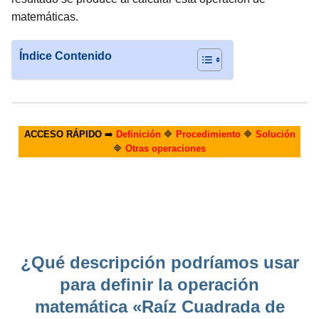
matemáticas.
Índice Contenido
ACCESO RÁPIDO
➡️
Definición
🔷
Procedimiento
🔷
Solución
🔷
Otras operaciones
¿Qué descripción podríamos usar
para definir la operación
matemática «Raíz Cuadrada de