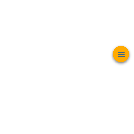
Esta página web muestra contenido relacionado con la
operación
matemática "Raíz Cuadrada"
y pretender ser una herramienta de