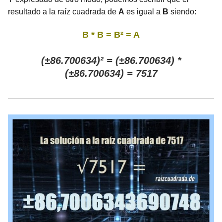
resultado a la raíz cuadrada de
A
es igual a
B
siendo:
B * B = B² = A
(±86.700634)² = (±86.700634) *
(±86.700634) = 7517