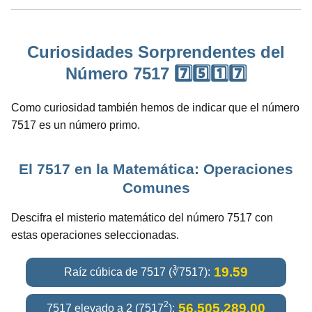
Curiosidades Sorprendentes del
Número 7517 7️⃣5️⃣1️⃣7️⃣
Como curiosidad también hemos de indicar que el número
7517 es un número primo.
El 7517 en la Matemática: Operaciones
Comunes
Descifra el misterio matemático del número 7517 con
estas operaciones seleccionadas.
19.59
Raíz cúbica de 7517 (∛7517):
2
56,505,289.00
7517 elevado a 2 (7517
):