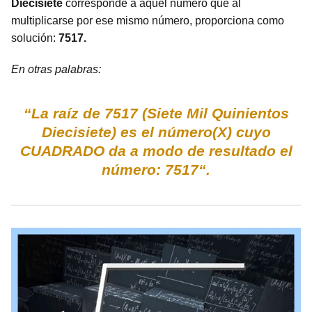
Diecisiete
corresponde a aquel número que al
multiplicarse por ese mismo número, proporciona como
solución:
7517.
En otras palabras:
“La raíz de 7517 (Siete Mil Quinientos
Diecisiete) es el número(X) cuyo
CUADRADO da a modo de resultado el
número: 7517“.