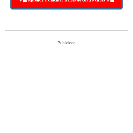
👩‍🏫 Aprende a Calcular Raíces de cuatro cifras 👩‍🏫
Publicidad