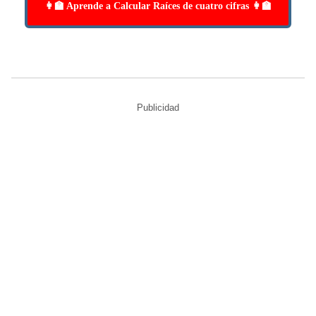
👩‍🏫 Aprende a Calcular Raíces de cuatro cifras 👩‍🏫
Publicidad