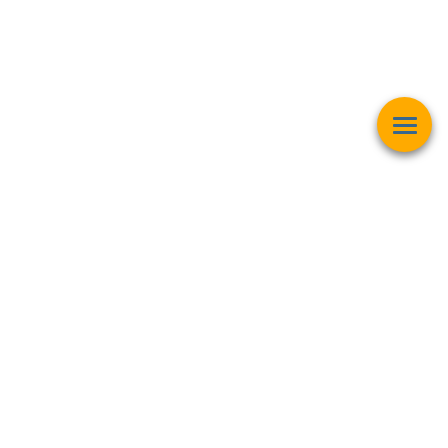
Esta página web muestra contenido relacionado con la
operación
matemática "Raíz Cuadrada"
y pretender ser una herramienta de
trabajo y aprendizaje para estudiantes de todas las edades,
personas interesadas en el
mundo de las matemáticas, finanzas,