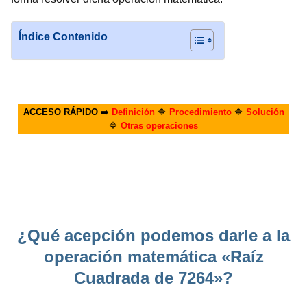
Índice Contenido
ACCESO RÁPIDO
➡️
Definición
🔷
Procedimiento
🔷
Solución
🔷
Otras operaciones
¿Qué acepción podemos darle a la
operación matemática «Raíz
Cuadrada de 7264»?