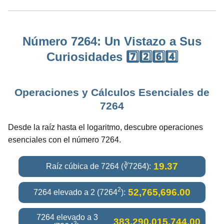
Número 7264: Un Vistazo a Sus
Curiosidades 7️⃣2️⃣6️⃣4️⃣
Operaciones y Cálculos Esenciales de
7264
Desde la raíz hasta el logaritmo, descubre operaciones
esenciales con el número 7264.
19.37
Raíz cúbica de 7264 (∛7264):
2
52,765,696.00
7264 elevado a 2 (7264
):
7264 elevado a 3
383,290,015,744.00
3