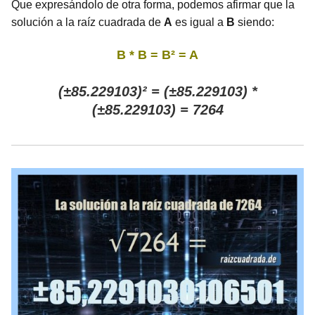
Que expresándolo de otra forma, podemos afirmar que la
solución a la raíz cuadrada de
A
es igual a
B
siendo:
B * B = B² = A
(±85.229103)² = (±85.229103) *
(±85.229103) = 7264