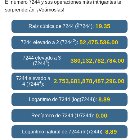
El número 7244 y sus operaciones más intrigantes te
sorprenderán. ¡Veámoslas!
19.35
Raíz cúbica de 7244 (∛7244):
2
52,475,536.00
7244 elevado a 2 (7244
):
7244 elevado a 3
380,132,782,784.00
3
(7244
):
7244 elevado a
2,753,681,878,487,296.00
4
4 (7244
):
8.89
Logaritmo de 7244 (log(7244)):
0.00
Recíproco de 7244 (1/7244):
8.89
Logaritmo natural de 7244 (ln(7244)):