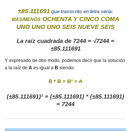
±85.111691
que transcrito en letra sería:
OCHENTA Y CINCO COMA
MÁS/MENOS
UNO UNO UNO SEIS NUEVE SEIS
La raíz cuadrada de 7244 = √7244 =
±85.111691
Y expresado de otro modo, podemos decir que la solución
a la raíz de
A
es igual a
B
siendo:
B * B = B² = A
(±85.111691)² = (±85.111691) * (±85.111691)
= 7244