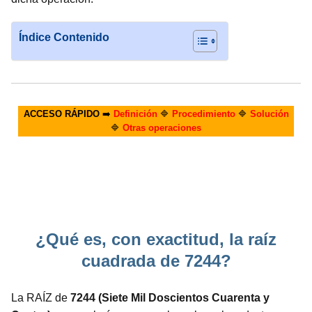
Índice Contenido
ACCESO RÁPIDO
➡️
Definición
🔷
Procedimiento
🔷
Solución
🔷
Otras operaciones
¿Qué es, con exactitud, la raíz
cuadrada de 7244?
La RAÍZ de
7244 (Siete Mil Doscientos Cuarenta y