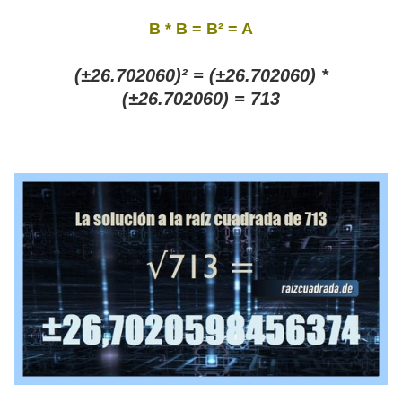
B * B = B² = A
(±26.702060)² = (±26.702060) *
(±26.702060) = 713