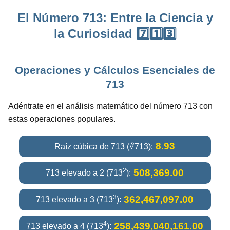
El Número 713: Entre la Ciencia y
la Curiosidad 7️⃣1️⃣3️⃣
Operaciones y Cálculos Esenciales de
713
Adéntrate en el análisis matemático del número 713 con
estas operaciones populares.
8.93
Raíz cúbica de 713 (∛713):
2
508,369.00
713 elevado a 2 (713
):
3
362,467,097.00
713 elevado a 3 (713
):
4
258,439,040,161.00
713 elevado a 4 (713
):