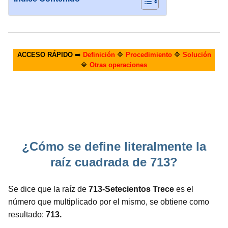
ACCESO RÁPIDO
➡️
Definición
🔷
Procedimiento
🔷
Solución
🔷
Otras operaciones
¿Cómo se define literalmente la
raíz cuadrada de 713?
Se dice que la raíz de
713-Setecientos Trece
es el
número que multiplicado por el mismo, se obtiene como
resultado:
713.