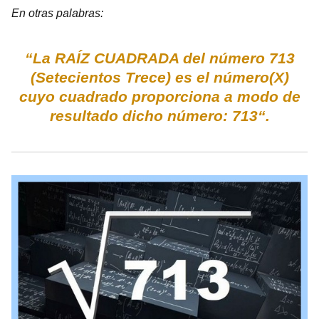
En otras palabras:
“La RAÍZ CUADRADA del número 713
(Setecientos Trece) es el número(X)
cuyo cuadrado proporciona a modo de
resultado dicho número: 713“.