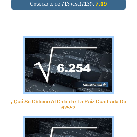
7.09
Cosecante de 713 (csc(713)):
¿qué Se Obtiene Al Calcular La Raíz Cuadrada De
6255?