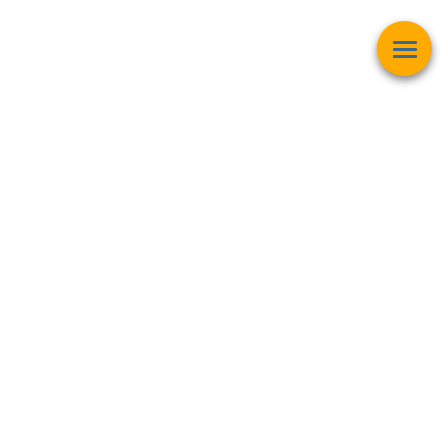
Esta página web muestra contenido relacionado con la
operación
matemática "Raíz Cuadrada"
y pretender ser una herramienta de
trabajo y aprendizaje para estudiantes de todas las edades,
personas interesadas en el
mundo de las matemáticas, finanzas,
inversiones bursátiles, criptomonedas y intereses generales
.