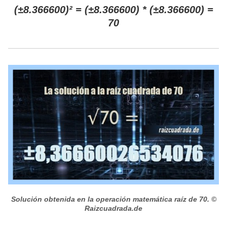
(±8.366600)² = (±8.366600) * (±8.366600) =
70
Solución obtenida en la operación matemática raíz de 70.
©
Raizcuadrada.de