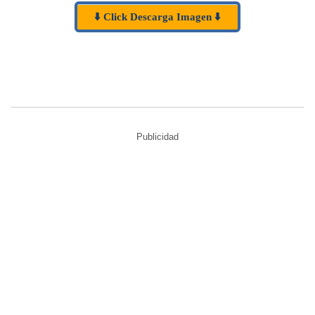
⬇️ Click Descarga Imagen ⬇️
Publicidad