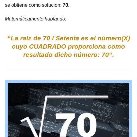
se obtiene como solución:
70.
Matemáticamente hablando:
“La raíz de 70 / Setenta es el número(X)
cuyo CUADRADO proporciona como
resultado dicho número: 70“.