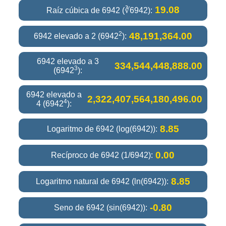
19.08
Raíz cúbica de 6942 (∛6942):
2
48,191,364.00
6942 elevado a 2 (6942
):
6942 elevado a 3
334,544,448,888.00
3
(6942
):
6942 elevado a
2,322,407,564,180,496.00
4
4 (6942
):
8.85
Logaritmo de 6942 (log(6942)):
0.00
Recíproco de 6942 (1/6942):
8.85
Logaritmo natural de 6942 (ln(6942)):
-0.80
Seno de 6942 (sin(6942)):