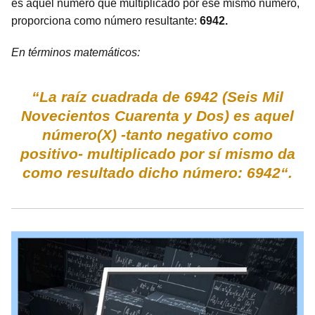
es aquel número que multiplicado por ese mismo número,
proporciona como número resultante:
6942.
En términos matemáticos:
“La raíz cuadrada de 6942 (Seis Mil
Novecientos Cuarenta y Dos) es aquel
número(X) -tanto negativo como
positivo- multiplicado por sí mismo da
como resultado dicho número: 6942“.