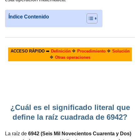
Índice Contenido
ACCESO RÁPIDO
➡️
Definición
🔷
Procedimiento
🔷
Solución
🔷
Otras operaciones
¿Cuál es el significado literal que
define la raíz cuadrada de 6942?
La raíz de
6942 (Seis Mil Novecientos Cuarenta y Dos)