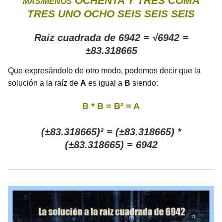
OCHENTA Y TRES COMA
MÁS/MENOS
TRES UNO OCHO SEIS SEIS SEIS
Raíz cuadrada de 6942 = √6942 =
±83.318665
Que expresándolo de otro modo, podemos decir que la
solución a la raíz de
A
es igual a
B
siendo:
B * B = B² = A
(±83.318665)² = (±83.318665) *
(±83.318665) = 6942