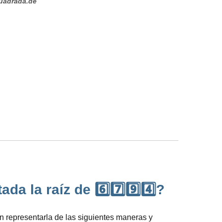
uadrada.de
a la raíz de 6️⃣7️⃣9️⃣4️⃣?
 representarla de las siguientes maneras y