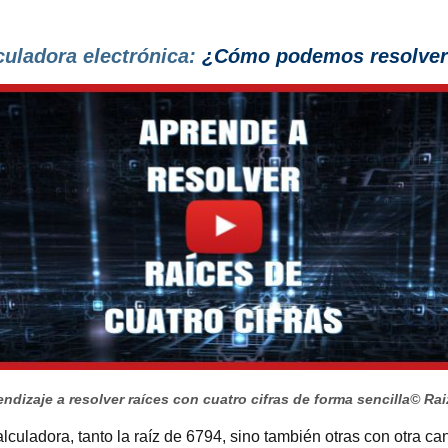
culadora electrónica:
¿Cómo podemos resolver l
ndizaje a resolver raíces con cuatro cifras de forma sencilla
© Rai
alculadora, tanto la raíz de 6794, sino también otras con otra c