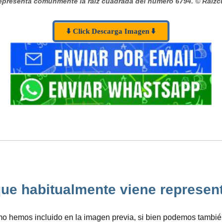
presenta comúnmente la raíz cuadrada del número 6794.
© Raizc
⬇️ Click Descarga Imagen ⬇️
ue habitualmente viene representad
 hemos incluido en la imagen previa, si bien podemos también