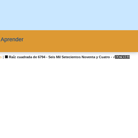
 Aprender
as
|
🟦 Raíz cuadrada de 6794 - Seis Mil Setecientos Noventa y Cuatro - √6️⃣7️⃣9️⃣4️⃣