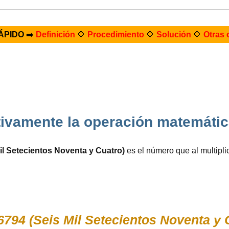
ÁPIDO
➡️
Definición
🔷
Procedimiento
🔷
Solución
🔷
Otras 
ivamente la operación matemátic
il Setecientos Noventa y Cuatro)
es el número que al multipli
6794 (Seis Mil Setecientos Noventa y 