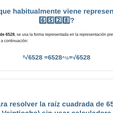
 que habitualmente viene represen
6️⃣5️⃣2️⃣8️⃣?
z de 6528
, se usa la forma representada en la representación pre
 a continuación:
²√6528 =6528
=√6528
^½
a resolver la raíz cuadrada de 65