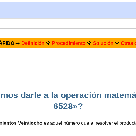
ÁPIDO
➡️
Definición
🔷
Procedimiento
🔷
Solución
🔷
Otras 
mos darle a la operación matemá
6528»?
inientos Veintiocho
es aquel número que al resolver el produc