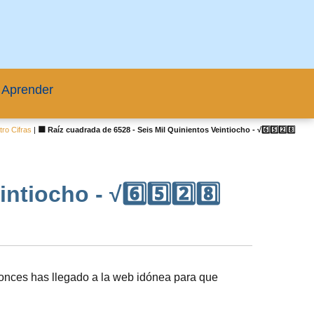
 Aprender
ro Cifras
|
🟦 Raíz cuadrada de 6528 - Seis Mil Quinientos Veintiocho - √6️⃣5️⃣2️⃣8️⃣
tiocho - √6️⃣5️⃣2️⃣8️⃣
onces has llegado a la web idónea para que