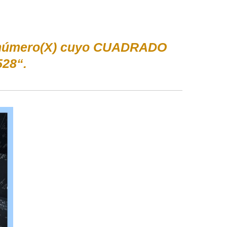
el número(X) cuyo CUADRADO
528“.