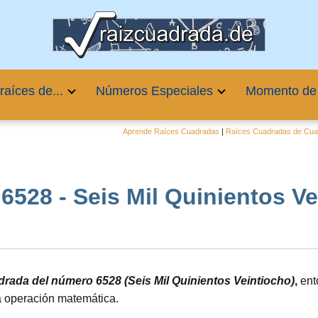
raíces de...
Números Especiales
Momento de
Aprende Raíces Cuadradas
|
Raíces Cuadradas de Cuat
528 - Seis Mil Quinientos Vein
adrada del número 6528 (Seis Mil Quinientos Veintiocho)
,
ent
a operación matemática.