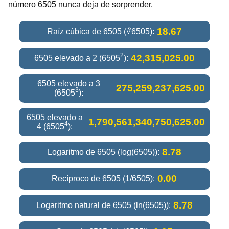
número 6505 nunca deja de sorprender.
18.67
Raíz cúbica de 6505 (∛6505):
2
42,315,025.00
6505 elevado a 2 (6505
):
6505 elevado a 3
275,259,237,625.00
3
(6505
):
6505 elevado a
1,790,561,340,750,625.00
4
4 (6505
):
8.78
Logaritmo de 6505 (log(6505)):
0.00
Recíproco de 6505 (1/6505):
8.78
Logaritmo natural de 6505 (ln(6505)):