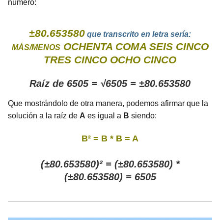
número:
±80.653580
que transcrito en letra sería:
OCHENTA COMA SEIS CINCO
MÁS/MENOS
TRES CINCO OCHO CINCO
Raíz de 6505 = √6505 = ±80.653580
Que mostrándolo de otra manera, podemos afirmar que la
solución a la raíz de
A
es igual a
B
siendo:
B² = B * B = A
(±80.653580)² = (±80.653580) *
(±80.653580) = 6505