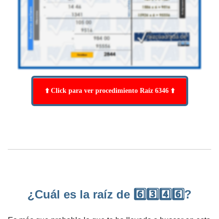
⬆️ Click para ver procedimiento Raíz 6346 ⬆️
¿Cuál es la raíz de 6️⃣3️⃣4️⃣6️⃣?