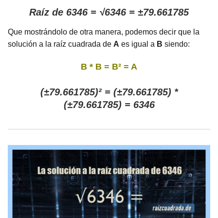
Raíz de 6346 = √6346 = ±79.661785
Que mostrándolo de otra manera, podemos decir que la
solución a la raíz cuadrada de
A
es igual a
B
siendo:
B * B = B² = A
(±79.661785)² = (±79.661785) *
(±79.661785) = 6346