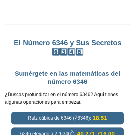
El Número 6346 y Sus Secretos
6️⃣3️⃣4️⃣6️⃣
Sumérgete en las matemáticas del
número 6346
¿Buscas profundizar en el número 6346? Aquí tienes
algunas operaciones para empezar.
18.51
Raíz cúbica de 6346 (∛6346):
2
40,271,716.00
6346 elevado a 2 (6346
):