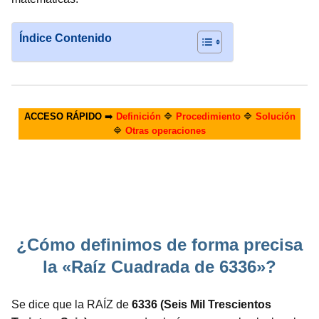
Índice Contenido
ACCESO RÁPIDO
➡️
Definición
🔷
Procedimiento
🔷
Solución
🔷
Otras operaciones
¿Cómo definimos de forma precisa
la «Raíz Cuadrada de 6336»?
Se dice que la RAÍZ de
6336 (Seis Mil Trescientos