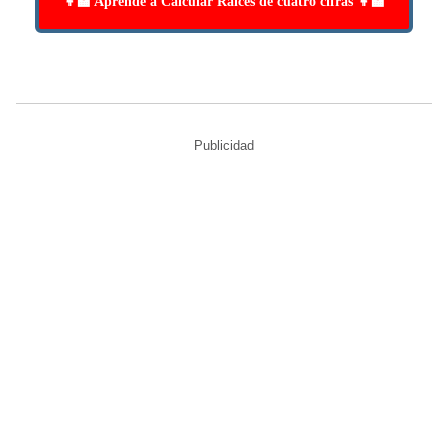
👩‍🏫 Aprende a Calcular Raíces de cuatro cifras 👩‍🏫
Publicidad