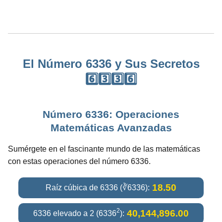
El Número 6336 y Sus Secretos
6️⃣3️⃣3️⃣6️⃣
Número 6336: Operaciones
Matemáticas Avanzadas
Sumérgete en el fascinante mundo de las matemáticas
con estas operaciones del número 6336.
18.50
Raíz cúbica de 6336 (∛6336):
2
40,144,896.00
6336 elevado a 2 (6336
):