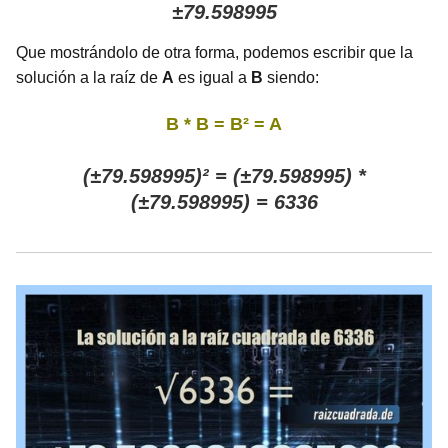
±79.598995
Que mostrándolo de otra forma, podemos escribir que la
solución a la raíz de
A
es igual a
B
siendo:
B * B = B² = A
(±79.598995)² = (±79.598995) *
(±79.598995) = 6336