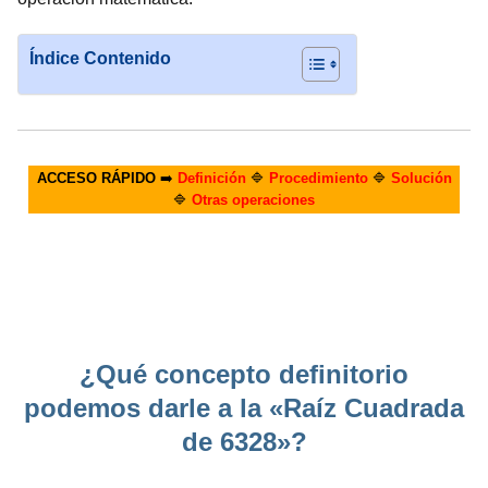
Índice Contenido
ACCESO RÁPIDO
➡️
Definición
🔷
Procedimiento
🔷
Solución
🔷
Otras operaciones
¿Qué concepto definitorio
podemos darle a la «Raíz Cuadrada
de 6328»?