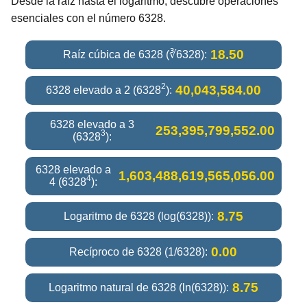
Desde la raíz hasta el logaritmo, descubre operaciones
esenciales con el número 6328.
18.50
Raíz cúbica de 6328 (∛6328):
2
40,043,584.00
6328 elevado a 2 (6328
):
6328 elevado a 3
253,395,799,552.00
3
(6328
):
6328 elevado a
1,603,488,619,565,056.00
4
4 (6328
):
8.75
Logaritmo de 6328 (log(6328)):
0.00
Recíproco de 6328 (1/6328):
8.75
Logaritmo natural de 6328 (ln(6328)):