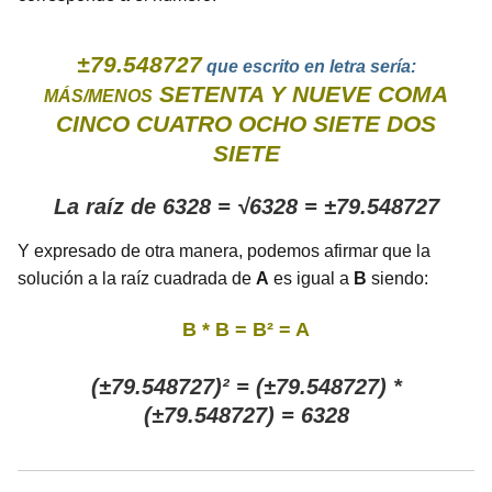
±79.548727
que escrito en letra sería:
SETENTA Y NUEVE COMA
MÁS/MENOS
CINCO CUATRO OCHO SIETE DOS
SIETE
La raíz de 6328 = √6328 = ±79.548727
Y expresado de otra manera, podemos afirmar que la
solución a la raíz cuadrada de
A
es igual a
B
siendo:
B * B = B² = A
(±79.548727)² = (±79.548727) *
(±79.548727) = 6328