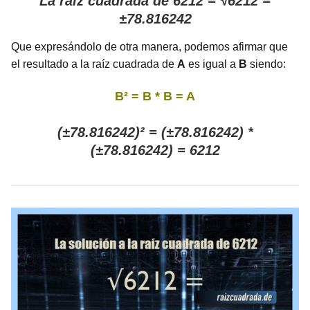
La raíz cuadrada de 6212 = √6212 =
±78.816242
Que expresándolo de otra manera, podemos afirmar que
el resultado a la raíz cuadrada de
A
es igual a
B
siendo:
B² = B * B = A
(±78.816242)² = (±78.816242) *
(±78.816242) = 6212