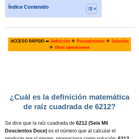
Índice Contenido
ACCESO RÁPIDO
➡️
Definición
🔷
Procedimiento
🔷
Solución
🔷
Otras operaciones
¿Cuál es la definición matemática
de raíz cuadrada de 6212?
Se dice que la raíz cuadrada de
6212 (Seis Mil
Doscientos Doce)
es el número que al calcular el
producto por sí mismo, proporciona como solución:
6212.