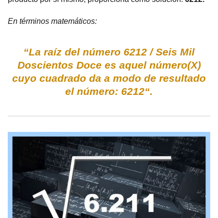
En términos matemáticos:
“La raíz del número 6212 / Seis Mil
Doscientos Doce es aquel número(X)
cuyo cuadrado da a modo de resultado
el número: 6212“.