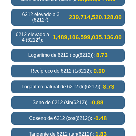
6212 elevado a 3
239,714,520,128.00
3
(6212
):
6212 elevado a
1,489,106,599,035,136.00
4
4 (6212
):
8.73
Logaritmo de 6212 (log(6212)):
0.00
Recíproco de 6212 (1/6212):
8.73
Logaritmo natural de 6212 (ln(6212)):
-0.88
Seno de 6212 (sin(6212)):
-0.48
Coseno de 6212 (cos(6212)):
1.83
Tangente de 6212 (tan(6212)):