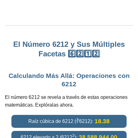
El Número 6212 y Sus Múltiples
Facetas 6️⃣2️⃣1️⃣2️⃣
Calculando Más Allá: Operaciones con
6212
El número 6212 se revela a través de estas operaciones
matemáticas. Explóralas ahora.
18.38
Raíz cúbica de 6212 (∛6212):
2
38,588,944.00
6212 elevado a 2 (6212
):