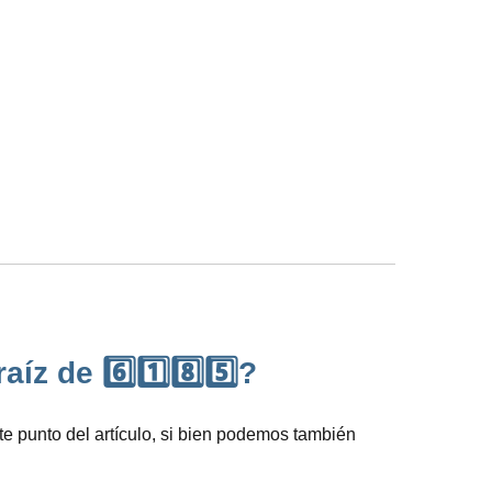
z de 6️⃣1️⃣8️⃣5️⃣?
e punto del artículo, si bien podemos también