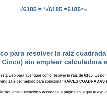
√6185 = ²√6185 =6185
^½
o para resolver la raíz cuadrada 
 Cinco) sin emplear calculadora e
a esta web para averiguar cómo resolver
la raíz de 6185
. Es por
prendizaje del método para solucionar
RAÍCES CUADRADAS 
 la siguiente ilustración y acceder a la página en la que te ex