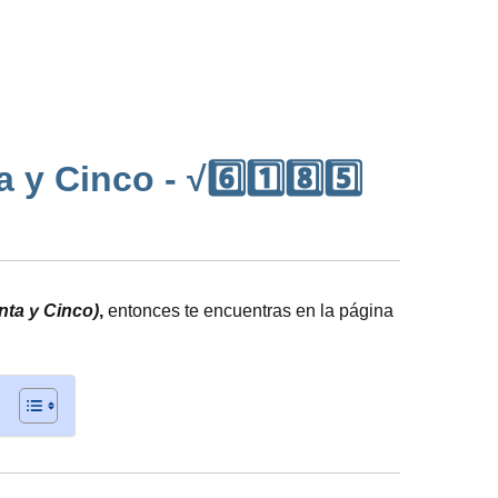
 Cinco - √6️⃣1️⃣8️⃣5️⃣
nta y Cinco)
,
entonces te encuentras en la página