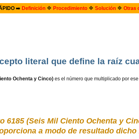
ÁPIDO
➡️
Definición
🔷
Procedimiento
🔷
Solución
🔷
Otras 
cepto literal que define la raíz c
Ciento Ochenta y Cinco)
es el número que multiplicado por es
o 6185 (Seis Mil Ciento Ochenta y Ci
orciona a modo de resultado dicho 