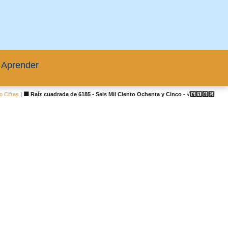
 Aprender
o Cifras
|
🟦 Raíz cuadrada de 6185 - Seis Mil Ciento Ochenta y Cinco - √6️⃣1️⃣8️⃣5️⃣