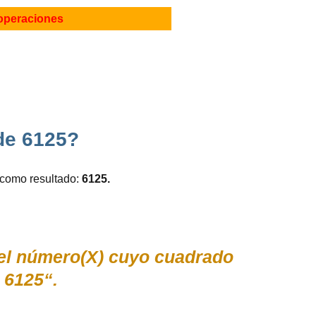
operaciones
 de 6125?
 como resultado:
6125.
s el número(X) cuyo cuadrado
 6125“.