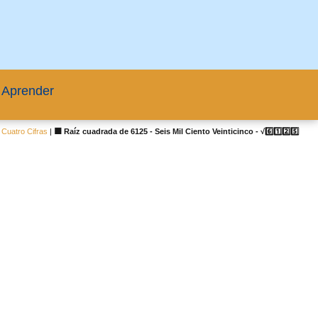
 Aprender
Cuatro Cifras
|
🟦 Raíz cuadrada de 6125 - Seis Mil Ciento Veinticinco - √6️⃣1️⃣2️⃣5️⃣