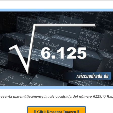
esenta matemáticamente la raíz cuadrada del número 6125.
© Rai
⬇️ Click Descarga Imagen ⬇️