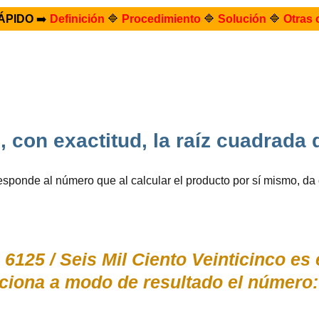
ÁPIDO
➡️
Definición
🔷
Procedimiento
🔷
Solución
🔷
Otras 
 con exactitud, la raíz cuadrada
esponde al número que al calcular el producto por sí mismo, da
6125 / Seis Mil Ciento Veinticinco e
ciona a modo de resultado el número: