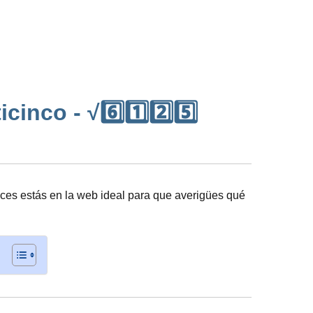
inco - √6️⃣1️⃣2️⃣5️⃣
ces estás en la web ideal para que averigües qué