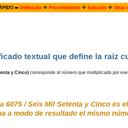
ÁPIDO
➡️
Definición
🔷
Procedimiento
🔷
Solución
🔷
Otras 
ficado textual que define la raíz
tenta y Cinco)
corresponde al número que multiplicado por es
a 6075 / Seis Mil Setenta y Cinco es 
na a modo de resultado el mismo núme