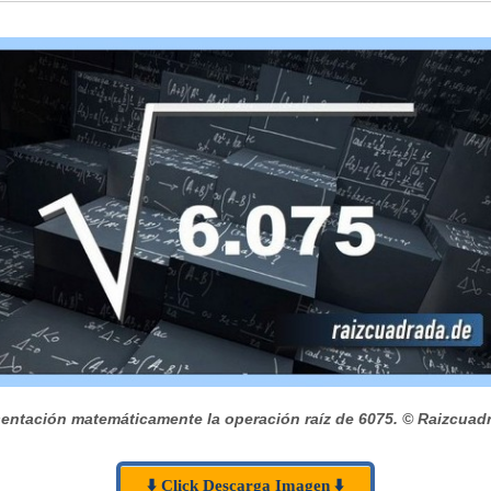
entación matemáticamente la operación raíz de 6075.
© Raizcuad
⬇️ Click Descarga Imagen ⬇️