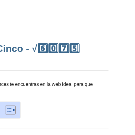
nco - √6️⃣0️⃣7️⃣5️⃣
ces te encuentras en la web ideal para que