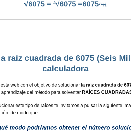
√6075 = ²√6075 =6075
^½
a raíz cuadrada de 6075 (Seis Mil
calculadora
 esta web con el objetivo de solucionar
la raíz cuadrada de 60
l aprendizaje del método para solventar
RAÍCES CUADRADAS
onar este tipo de raíces te invitamos a pulsar la siguiente ima
ción, de modo que:
ué modo podríamos obtener el número solución