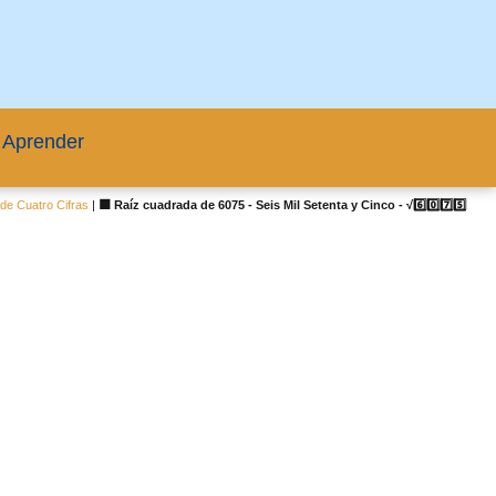
 Aprender
de Cuatro Cifras
|
🟦 Raíz cuadrada de 6075 - Seis Mil Setenta y Cinco - √6️⃣0️⃣7️⃣5️⃣