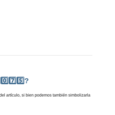
️⃣7️⃣5️⃣?
l artículo, si bien podemos también simbolizarla