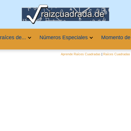
raíces de...
Números Especiales
Momento de
Aprende Raíces Cuadradas
|
Raíces Cuadradas 