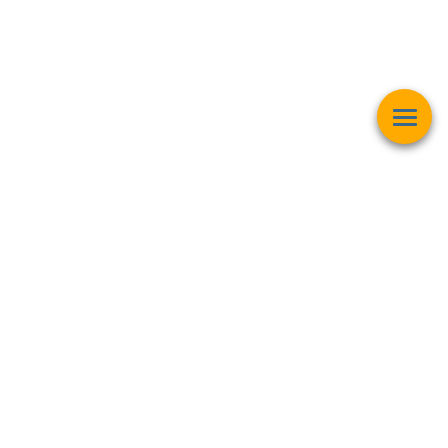
Esta página web muestra contenido relacionado con la
operación
matemática "Raíz Cuadrada"
y pretender ser una herramienta de
trabajo y aprendizaje para estudiantes de todas las edades,
personas interesadas en el
mundo de las matemáticas, finanzas,