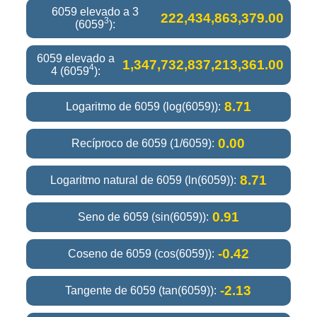
6059 elevado a 3
222,434,863,379.00
3
(6059
):
6059 elevado a
1,347,732,837,213,361.00
4
4 (6059
):
8.71
Logaritmo de 6059 (log(6059)):
0.00
Recíproco de 6059 (1/6059):
8.71
Logaritmo natural de 6059 (ln(6059)):
0.91
Seno de 6059 (sin(6059)):
-0.42
Coseno de 6059 (cos(6059)):
-2.13
Tangente de 6059 (tan(6059)):