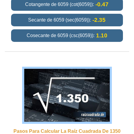
-0.47
Cotangente de 6059 (cot(6059)):
-2.35
Secante de 6059 (sec(6059)):
1.10
Cosecante de 6059 (csc(6059)):
Pasos Para Calcular La Raíz Cuadrada De 1350