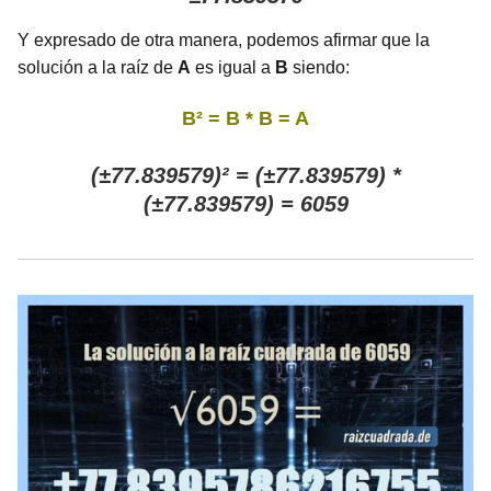
Y expresado de otra manera, podemos afirmar que la
solución a la raíz de
A
es igual a
B
siendo:
B² = B * B = A
(±77.839579)² = (±77.839579) *
(±77.839579) = 6059