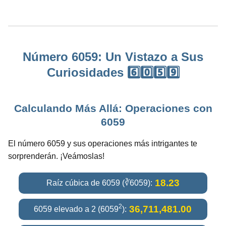
Número 6059: Un Vistazo a Sus
Curiosidades 6️⃣0️⃣5️⃣9️⃣
Calculando Más Allá: Operaciones con
6059
El número 6059 y sus operaciones más intrigantes te
sorprenderán. ¡Veámoslas!
18.23
Raíz cúbica de 6059 (∛6059):
2
36,711,481.00
6059 elevado a 2 (6059
):