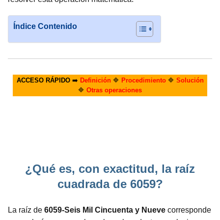
Índice Contenido
ACCESO RÁPIDO
➡️
Definición
🔷
Procedimiento
🔷
Solución
🔷
Otras operaciones
¿Qué es, con exactitud, la raíz
cuadrada de 6059?
La raíz de
6059-Seis Mil Cincuenta y Nueve
corresponde