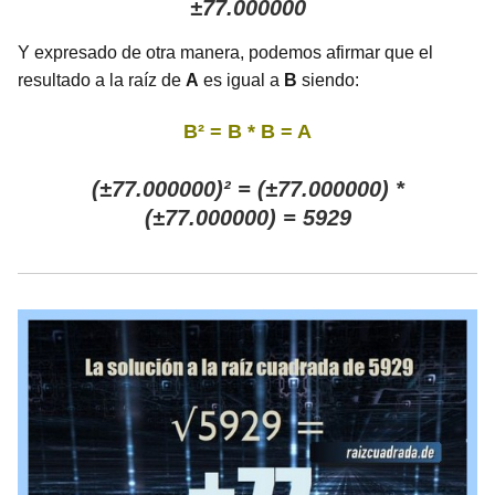
±77.000000
Y expresado de otra manera, podemos afirmar que el
resultado a la raíz de
A
es igual a
B
siendo:
B² = B * B = A
(±77.000000)² = (±77.000000) *
(±77.000000) = 5929