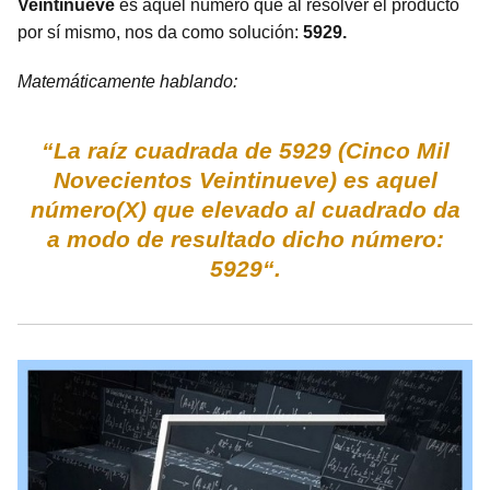
Veintinueve
es aquel número que al resolver el producto
por sí mismo, nos da como solución:
5929.
Matemáticamente hablando:
“La raíz cuadrada de 5929 (Cinco Mil
Novecientos Veintinueve) es aquel
número(X) que elevado al cuadrado da
a modo de resultado dicho número:
5929“.