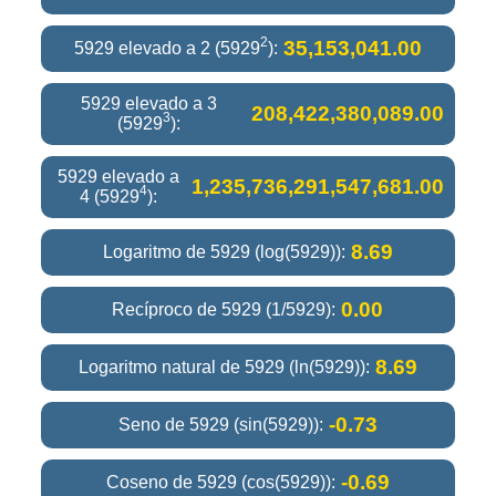
2
35,153,041.00
5929 elevado a 2 (5929
):
5929 elevado a 3
208,422,380,089.00
3
(5929
):
5929 elevado a
1,235,736,291,547,681.00
4
4 (5929
):
8.69
Logaritmo de 5929 (log(5929)):
0.00
Recíproco de 5929 (1/5929):
8.69
Logaritmo natural de 5929 (ln(5929)):
-0.73
Seno de 5929 (sin(5929)):
-0.69
Coseno de 5929 (cos(5929)):