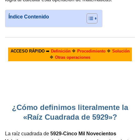
Índice Contenido
ACCESO RÁPIDO
➡️
Definición
🔷
Procedimiento
🔷
Solución
🔷
Otras operaciones
¿Cómo definimos literalmente la
«Raíz Cuadrada de 5929»?
La raíz cuadrada de
5929-Cinco Mil Novecientos