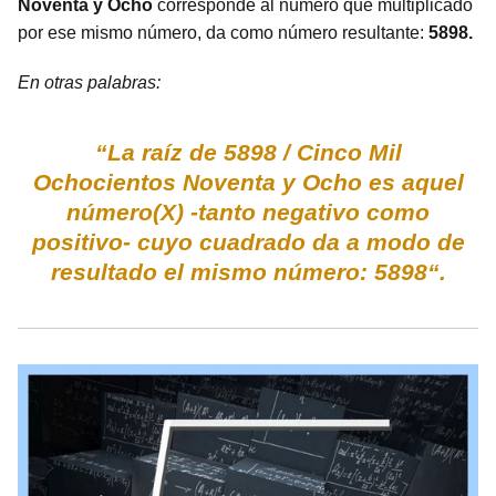
Noventa y Ocho
corresponde al número que multiplicado
por ese mismo número, da como número resultante:
5898.
En otras palabras:
“La raíz de 5898 / Cinco Mil
Ochocientos Noventa y Ocho es aquel
número(X) -tanto negativo como
positivo- cuyo cuadrado da a modo de
resultado el mismo número: 5898“.