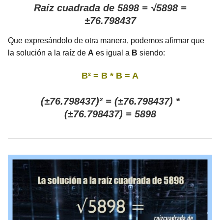
Raíz cuadrada de 5898 = √5898 =
±76.798437
Que expresándolo de otra manera, podemos afirmar que
la solución a la raíz de
A
es igual a
B
siendo:
B² = B * B = A
(±76.798437)² = (±76.798437) *
(±76.798437) = 5898