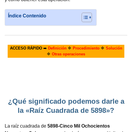
Índice Contenido
ACCESO RÁPIDO
➡️
Definición
🔷
Procedimiento
🔷
Solución
🔷
Otras operaciones
¿Qué significado podemos darle a
la «Raíz Cuadrada de 5898»?
La raíz cuadrada de
5898-Cinco Mil Ochocientos