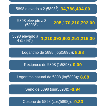
2
34,786,404.00
5898 elevado a 2 (5898
):
5898 elevado a 3
205,170,210,792.00
3
(5898
):
5898 elevado a
1,210,093,903,251,216.00
4
4 (5898
):
8.68
Logaritmo de 5898 (log(5898)):
0.00
Recíproco de 5898 (1/5898):
8.68
Logaritmo natural de 5898 (ln(5898)):
-0.94
Seno de 5898 (sin(5898)):
-0.33
Coseno de 5898 (cos(5898)):