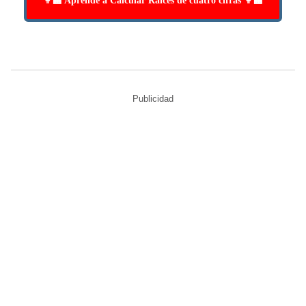
👩‍🏫 Aprende a Calcular Raíces de cuatro cifras 👩‍🏫
Publicidad