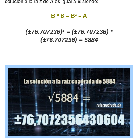
solución a la raíz de
A
es igual a
B
siendo:
B * B = B² = A
(±76.707236)² = (±76.707236) *
(±76.707236) = 5884