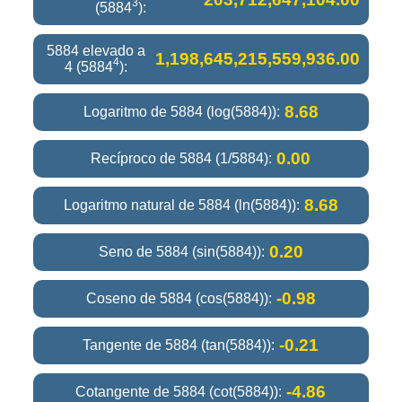
3
(5884
):
5884 elevado a
1,198,645,215,559,936.00
4
4 (5884
):
8.68
Logaritmo de 5884 (log(5884)):
0.00
Recíproco de 5884 (1/5884):
8.68
Logaritmo natural de 5884 (ln(5884)):
0.20
Seno de 5884 (sin(5884)):
-0.98
Coseno de 5884 (cos(5884)):
-0.21
Tangente de 5884 (tan(5884)):
-4.86
Cotangente de 5884 (cot(5884)):