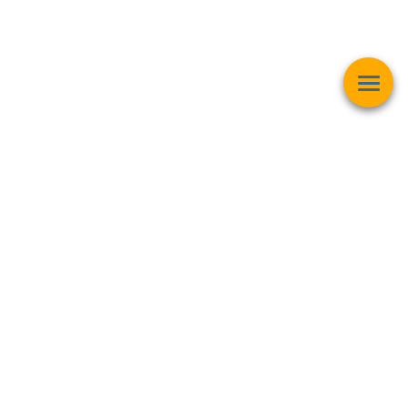
Esta página web muestra contenido relacionado con la
operación
matemática "Raíz Cuadrada"
y pretender ser una herramienta de
trabajo y aprendizaje para estudiantes de todas las edades,
personas interesadas en el
mundo de las matemáticas, finanzas,
inversiones bursátiles, criptomonedas y intereses generales
.