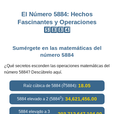
El Número 5884: Hechos
Fascinantes y Operaciones
5️⃣8️⃣8️⃣4️⃣
Sumérgete en las matemáticas del
número 5884
¿Qué secretos esconden las operaciones matemáticas del
número 5884? Descúbrelo aquí.
18.05
Raíz cúbica de 5884 (∛5884):
2
34,621,456.00
5884 elevado a 2 (5884
):
5884 elevado a 3
203,712,647,104.00