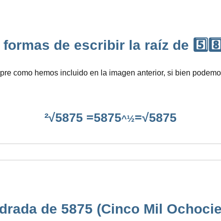
formas de escribir la raíz de 5️⃣8️⃣
pre como hemos incluido en la imagen anterior, si bien podemos
²√5875 =5875
=√5875
^½
drada de 5875 (Cinco Mil Ochocie