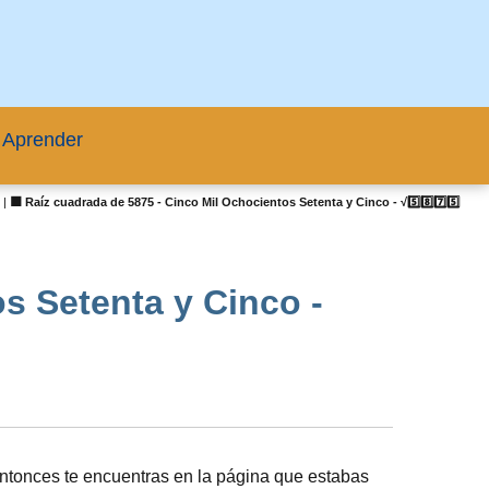
 Aprender
s
|
🟦 Raíz cuadrada de 5875 - Cinco Mil Ochocientos Setenta y Cinco - √5️⃣8️⃣7️⃣5️⃣
s Setenta y Cinco -
ntonces te encuentras en la página que estabas