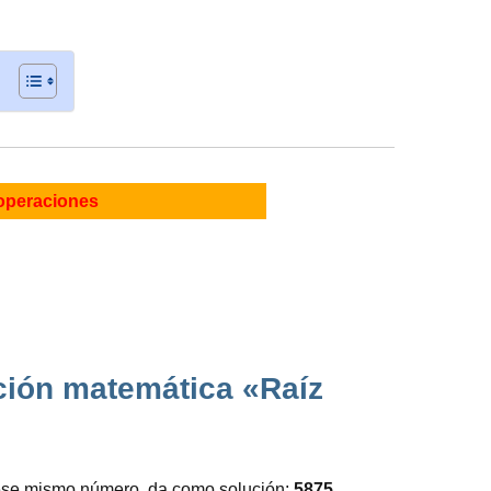
operaciones
ación matemática «Raíz
r ese mismo número, da como solución:
5875.