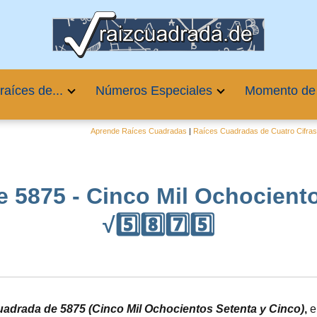
raíces de...
Números Especiales
Momento de
Aprende Raíces Cuadradas
|
Raíces Cuadradas de Cuatro Cifra
e 5875 - Cinco Mil Ochociento
√5️⃣8️⃣7️⃣5️⃣
cuadrada de 5875 (Cinco Mil Ochocientos Setenta y Cinco)
,
e