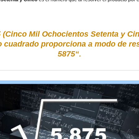
 (Cinco Mil Ochocientos Setenta y Cin
yo cuadrado proporciona a modo de re
5875“.