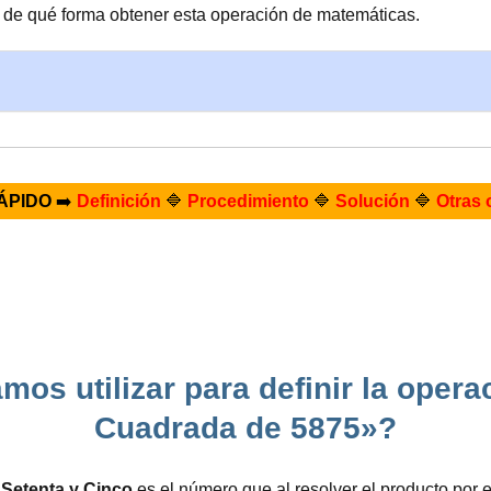
y de qué forma obtener esta operación de matemáticas.
ÁPIDO
➡️
Definición
🔷
Procedimiento
🔷
Solución
🔷
Otras 
os utilizar para definir la oper
Cuadrada de 5875»?
 Setenta y Cinco
es el número que al resolver el producto po