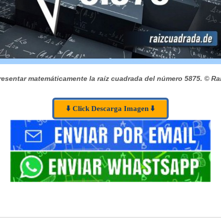
esentar matemáticamente la raíz cuadrada del número 5875.
© Ra
⬇️ Click Descarga Imagen ⬇️