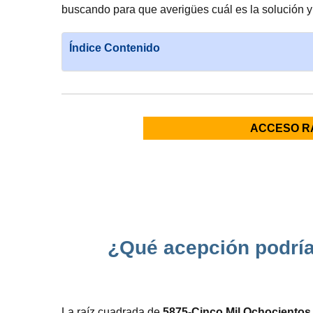
buscando para que averigües cuál es la solución 
Índice Contenido
ACCESO R
¿Qué acepción podríam
La raíz cuadrada de
5875-Cinco Mil Ochocientos