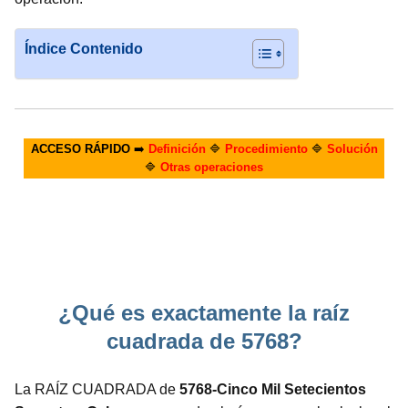
Índice Contenido
ACCESO RÁPIDO
➡️
Definición
🔷
Procedimiento
🔷
Solución
🔷
Otras operaciones
¿Qué es exactamente la raíz
cuadrada de 5768?
La RAÍZ CUADRADA de
5768-Cinco Mil Setecientos