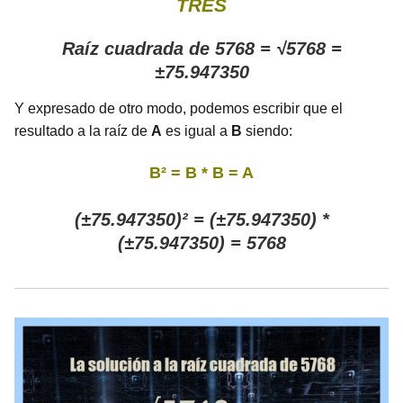
TRES
Raíz cuadrada de 5768 = √5768 =
±75.947350
Y expresado de otro modo, podemos escribir que el
resultado a la raíz de
A
es igual a
B
siendo:
B² = B * B = A
(±75.947350)² = (±75.947350) *
(±75.947350) = 5768