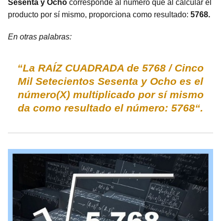
Sesenta y Ocho
corresponde al número que al calcular el
producto por sí mismo, proporciona como resultado:
5768.
En otras palabras:
“La RAÍZ CUADRADA de 5768 / Cinco
Mil Setecientos Sesenta y Ocho es el
número(X) multiplicado por sí mismo
da como resultado el número: 5768“.