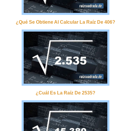
¿qué Se Obtiene Al Calcular La Raíz De 406?
¿cuál Es La Raíz De 2535?