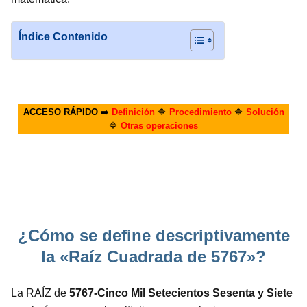
Índice Contenido
ACCESO RÁPIDO
➡️
Definición
🔷
Procedimiento
🔷
Solución
🔷
Otras operaciones
¿Cómo se define descriptivamente
la «Raíz Cuadrada de 5767»?
La RAÍZ de
5767-Cinco Mil Setecientos Sesenta y Siete