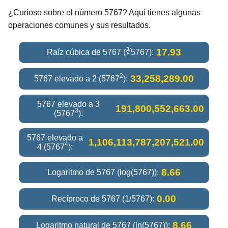
¿Curioso sobre el número 5767? Aquí tienes algunas
operaciones comunes y sus resultados.
17.93
Raíz cúbica de 5767 (∛5767):
2
33,258,289.00
5767 elevado a 2 (5767
):
5767 elevado a 3
191,800,552,663.00
3
(5767
):
5767 elevado a
1,106,113,787,207,521.00
4
4 (5767
):
8.66
Logaritmo de 5767 (log(5767)):
0.00
Recíproco de 5767 (1/5767):
8.66
Logaritmo natural de 5767 (ln(5767)):