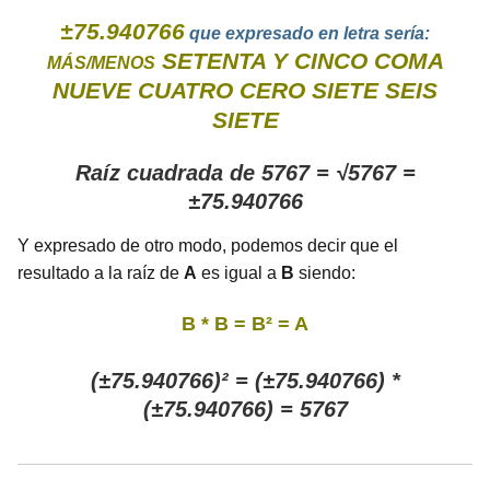
±75.940766
que expresado en letra sería:
SETENTA Y CINCO COMA
MÁS/MENOS
NUEVE CUATRO CERO SIETE SEIS
SIETE
Raíz cuadrada de 5767 = √5767 =
±75.940766
Y expresado de otro modo, podemos decir que el
resultado a la raíz de
A
es igual a
B
siendo:
B * B = B² = A
(±75.940766)² = (±75.940766) *
(±75.940766) = 5767