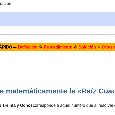
ración.
ÁPIDO
➡️
Definición
🔷
Procedimiento
🔷
Solución
🔷
Otras 
e matemáticamente la «Raíz Cua
s Treinta y Ocho)
corresponde a aquel número que al resolver