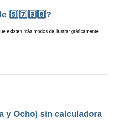
5️⃣7️⃣3️⃣8️⃣?
que existen más modos de ilustrar gráficamente
ta y Ocho) sin calculadora