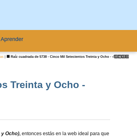
 Aprender
ras
|
🟦 Raíz cuadrada de 5738 - Cinco Mil Setecientos Treinta y Ocho - √5️⃣7️⃣3️⃣8️⃣
os Treinta y Ocho -
a y Ocho)
,
entonces estás en la web ideal para que