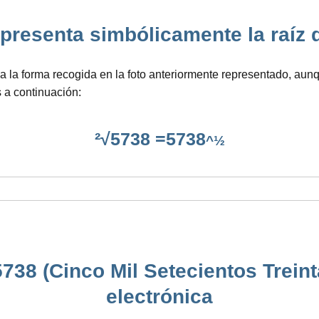
resenta simbólicamente la raíz de 
a la forma recogida en la foto anteriormente representado, aun
 a continuación:
²√5738 =5738
^½
738 (Cinco Mil Setecientos Trein
electrónica