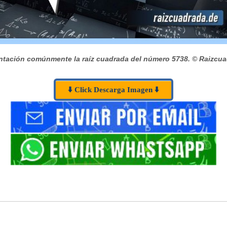
tación comúnmente la raíz cuadrada del número 5738.
© Raizcua
⬇️ Click Descarga Imagen ⬇️