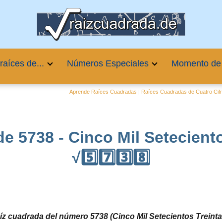
raíces de...
Números Especiales
Momento de
Aprende Raíces Cuadradas
|
Raíces Cuadradas de Cuatro Cif
e 5738 - Cinco Mil Setecient
√5️⃣7️⃣3️⃣8️⃣
aíz cuadrada del número 5738 (Cinco Mil Setecientos Treint