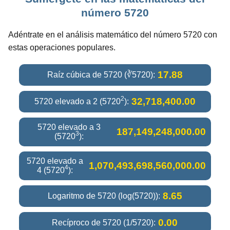
número 5720
Adéntrate en el análisis matemático del número 5720 con
estas operaciones populares.
17.88
Raíz cúbica de 5720 (∛5720):
2
32,718,400.00
5720 elevado a 2 (5720
):
5720 elevado a 3
187,149,248,000.00
3
(5720
):
5720 elevado a
1,070,493,698,560,000.00
4
4 (5720
):
8.65
Logaritmo de 5720 (log(5720)):
0.00
Recíproco de 5720 (1/5720):