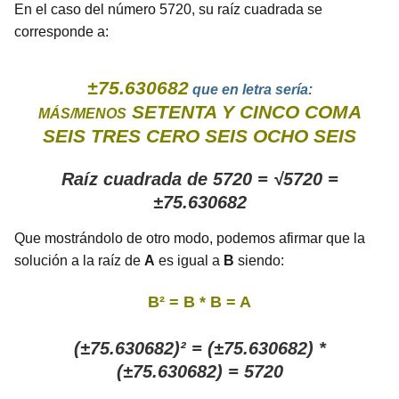
En el caso del número 5720, su raíz cuadrada se
corresponde a:
±75.630682
que en letra sería:
SETENTA Y CINCO COMA
MÁS/MENOS
SEIS TRES CERO SEIS OCHO SEIS
Raíz cuadrada de 5720 = √5720 =
±75.630682
Que mostrándolo de otro modo, podemos afirmar que la
solución a la raíz de
A
es igual a
B
siendo:
B² = B * B = A
(±75.630682)² = (±75.630682) *
(±75.630682) = 5720